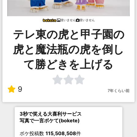
使いません
使いません
テレ東の虎と甲子園の
虎と魔法瓶の虎を倒し
て勝どきを上げる
9
7年くらい前
3秒で笑える大喜利サービス
写真で一言ボケて(bokete)
ボケ投稿数
115,508,508
件