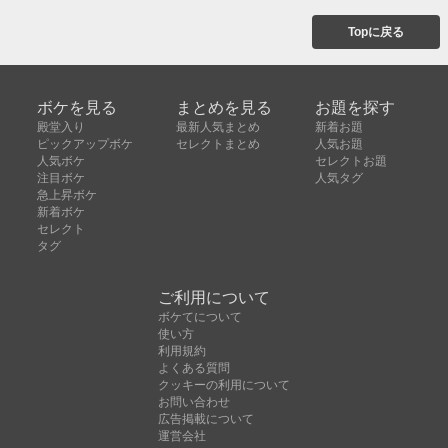
Topに戻る
ボケを見る
まとめを見る
お題を探す
殿堂入り
最新人気まとめ
新着お題
ピックアップボケ
セレクトまとめ
人気お題
人気ボケ
セレクトお題
注目ボケ
人気タグ
急上昇ボケ
新着ボケ
セレクト
タグ
ご利用について
ボケてについて
使い方
利用規約
よくある質問
クッキーの利用について
お問い合わせ
広告掲載について
運営会社