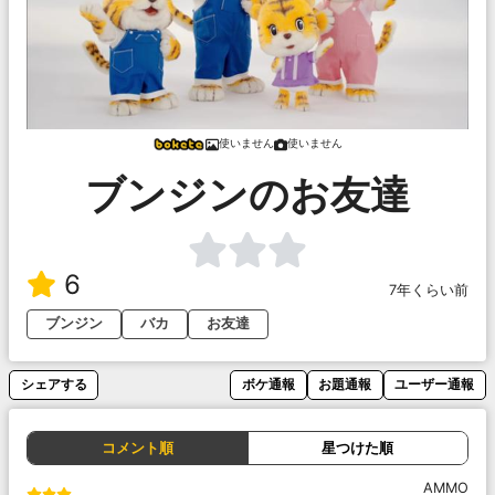
使いません
使いません
ブンジンのお友達
6
7年くらい前
ブンジン
バカ
お友達
シェアする
ボケ通報
お題通報
ユーザー通報
コメント順
星つけた順
AMMO