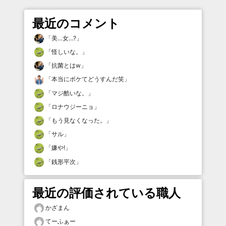
最近のコメント
「
美…女…?
」
「
怪しいな。
」
「
抗菌とはw
」
「
本当にボケてどうすんだ笑
」
「
マジ酷いな。
」
「
ロナウジーニョ
」
「
もう見なくなった。
」
「
サル
」
「
嫌や!
」
「
銭形平次
」
最近の評価されている職人
かざまん
てーふぁー