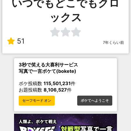
いつでもどこでもクロ
ックス
51
7年くらい前
3秒で笑える大喜利サービス
写真で一言ボケて(bokete)
ボケ投稿数
115,501,231
件
お題投稿数
8,106,527
件
セーフモード オン
ボケてへようこそ