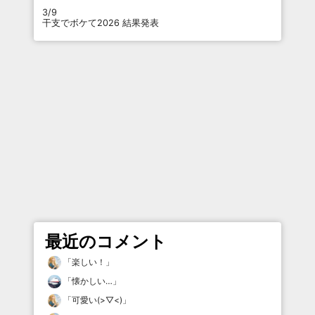
3/9
干支でボケて2026 結果発表
最近のコメント
「
楽しい！
」
「
懐かしい…
」
「
可愛い(>▽<)
」