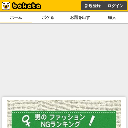
新規登録
ログイン
ホーム
ボケる
お題を出す
職人