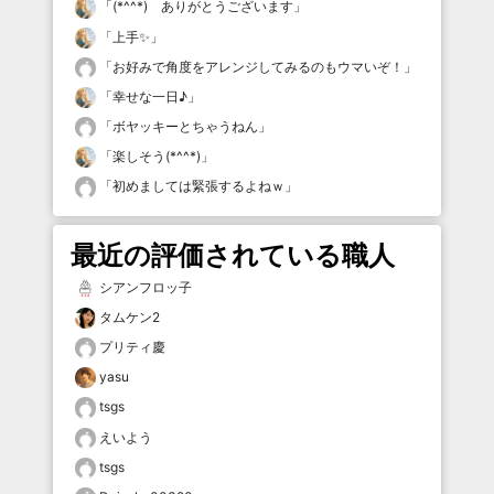
「
(*^^*) ありがとうございます
」
「
上手✨
」
「
お好みで角度をアレンジしてみるのもウマいぞ！
」
「
幸せな一日♪
」
「
ボヤッキーとちゃうねん
」
「
楽しそう(*^^*)
」
「
初めましては緊張するよねｗ
」
最近の評価されている職人
シアンフロッ子
タムケン2
プリティ慶
yasu
tsgs
えいよう
tsgs