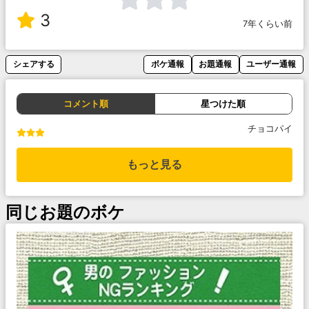
3
7年くらい前
シェアする
ボケ通報
お題通報
ユーザー通報
コメント順
星つけた順
チョコパイ
もっと見る
同じお題のボケ