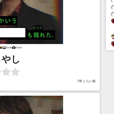
Kuma
Kuma
もやし
7年くらい前