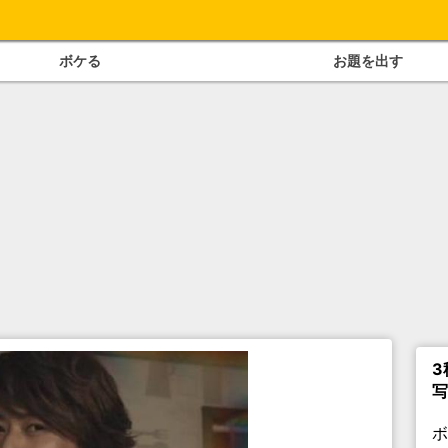
ボケる
お題を出す
3
写