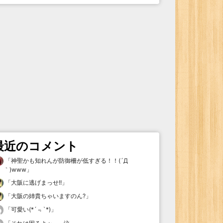
最近のコメント
「
神聖かも知れんが防御柵が低すぎる！！(´Д
｀)www
」
「
大阪に逃げまっせ!!
」
「
大阪の姉貴ちゃいますのん?
」
「
可愛い(*´﹃`*)
」