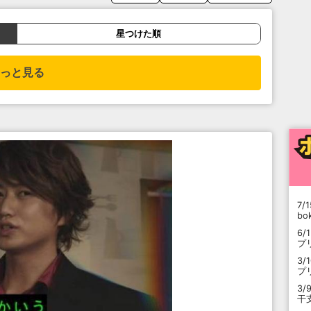
星つけた順
っと見る
7/1
b
6/
プ
3/
プ
3/
干