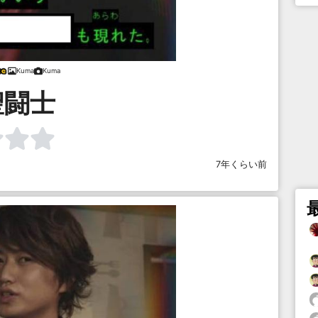
Kuma
Kuma
聖闘士
7年くらい前