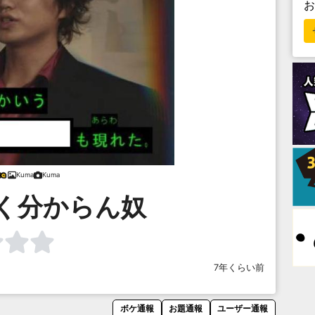
Kuma
Kuma
く分からん奴
7年くらい前
ボケ通報
お題通報
ユーザー通報