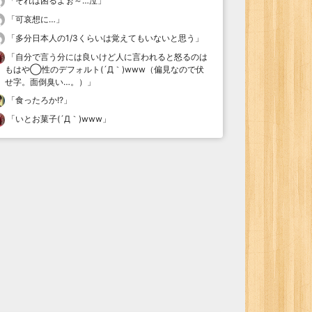
「
それは困るよぉ～…泣
」
「
可哀想に…
」
「
多分日本人の1/3くらいは覚えてもいないと思う
」
「
自分で言う分には良いけど人に言われると怒るのは
もはや◯性のデフォルト(´Д｀)www（偏見なので伏
せ字。面倒臭い…。）
」
「
食ったろか!?
」
「
いとお菓子(´Д｀)www
」