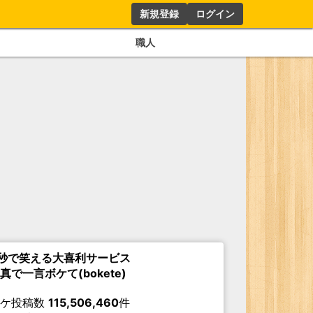
新規登録
ログイン
職人
秒で笑える大喜利サービス
真で一言ボケて(bokete)
ボケ投稿数
115,506,460
件