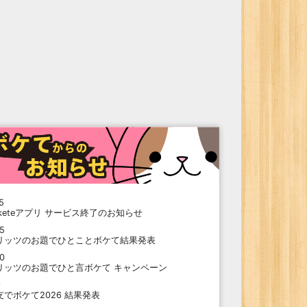
5
oketeアプリ サービス終了のお知らせ
15
リッツのお題でひとことボケて結果発表
10
リッツのお題でひと言ボケて キャンペーン
9
支でボケて2026 結果発表