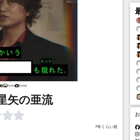
Kuma
Kuma
星矢の亜流
お
7年くらい前