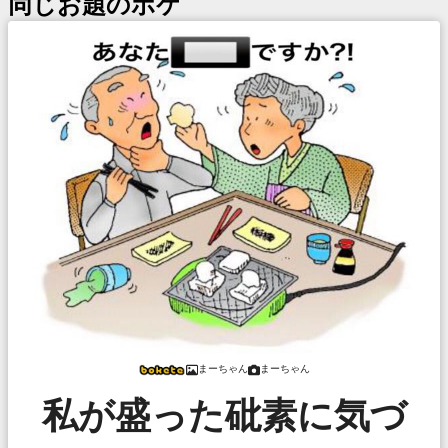
同じお題のボケ
まーちゃん
まーちゃん
私が盛った砒素に気づ