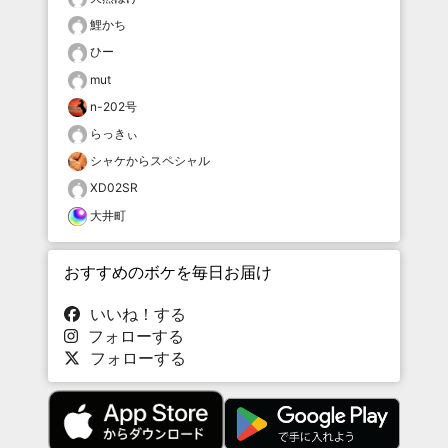
鯉かち
ひー
mut
n-202号
らっきぃ
シャケからスペシャル
XD02SR
大井町
おすすめのボケを毎日お届け
いいね！する
フォローする
フォローする