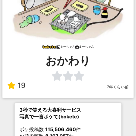
まーちゃん
まーちゃん
おかわり
19
7年くらい前
3秒で笑える大喜利サービス
写真で一言ボケて(bokete)
ボケ投稿数
115,506,460
件