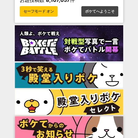
お題投稿数
8,107,057
件
セーフモード オン
ボケてへようこそ