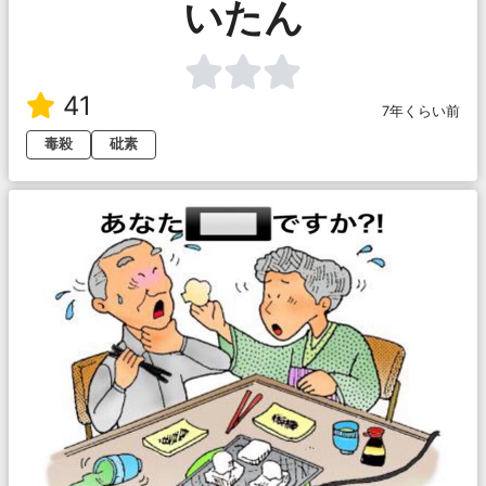
いたん
41
7年くらい前
毒殺
砒素