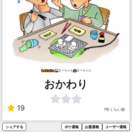
まーちゃん
まーちゃん
おかわり
19
7年くらい前
シェアする
ボケ通報
お題通報
ユーザー通報