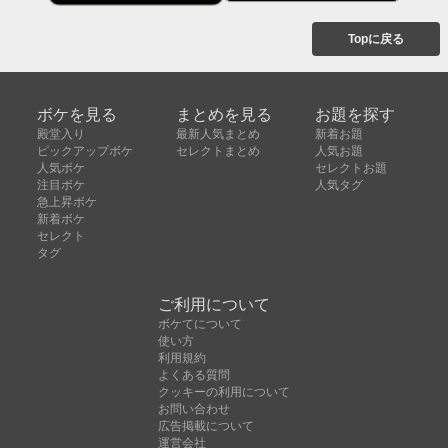
Topに戻る
ボケを見る
まとめを見る
お題を探す
殿堂入り
最新人気まとめ
新着お題
ピックアップボケ
セレクトまとめ
人気お題
人気ボケ
セレクトお題
注目ボケ
人気タグ
急上昇ボケ
新着ボケ
セレクト
タグ
ご利用について
ボケてについて
使い方
利用規約
よくある質問
クッキーの利用について
お問い合わせ
広告掲載について
運営会社