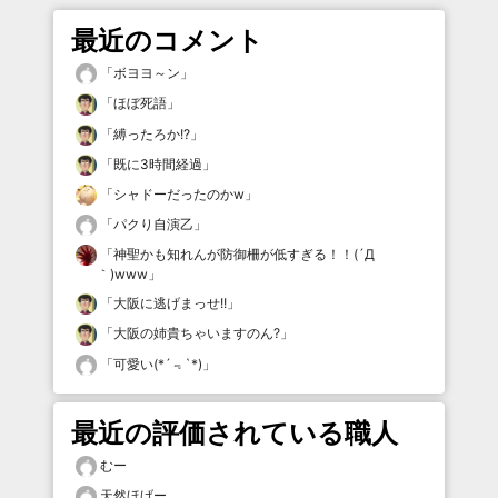
最近のコメント
「
ボヨヨ～ン
」
「
ほぼ死語
」
「
縛ったろか!?
」
「
既に3時間経過
」
「
シャドーだったのかw
」
「
パクり自演乙
」
「
神聖かも知れんが防御柵が低すぎる！！(´Д
｀)www
」
「
大阪に逃げまっせ!!
」
「
大阪の姉貴ちゃいますのん?
」
「
可愛い(*´﹃`*)
」
最近の評価されている職人
むー
天然ほげー