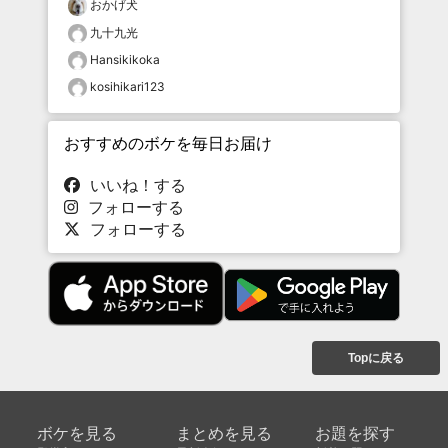
おかげ犬
九十九光
Hansikikoka
kosihikari123
おすすめのボケを毎日お届け
いいね！する
フォローする
フォローする
Topに戻る
ボケを見る
まとめを見る
お題を探す