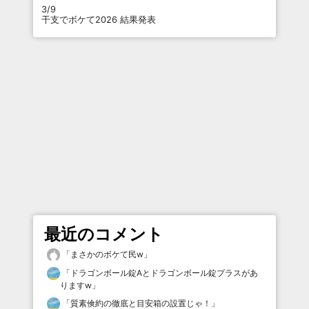
3/9
干支でボケて2026 結果発表
最近のコメント
「
まさかのボケて民w
」
「
ドラゴンボール錠Aとドラゴンボール錠プラスがあ
りますw
」
「
質素倹約の徹底と目安箱の設置じゃ！
」