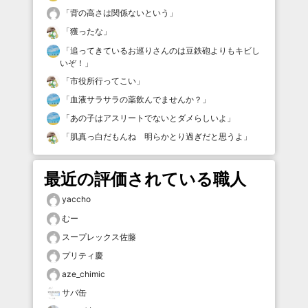
「
背の高さは関係ないという
」
「
獲ったな
」
「
追ってきているお巡りさんのは豆鉄砲よりもキビし
いぞ！
」
「
市役所行ってこい
」
「
血液サラサラの薬飲んでませんか？
」
「
あの子はアスリートでないとダメらしいよ
」
「
肌真っ白だもんね 明らかとり過ぎだと思うよ
」
最近の評価されている職人
yaccho
むー
スープレックス佐藤
プリティ慶
aze_chimic
サバ缶