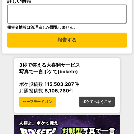
詳しい情報
報告者情報は管理者しか閲覧しません。
報告する
3秒で笑える大喜利サービス
写真で一言ボケて(bokete)
ボケ投稿数
115,503,287
件
お題投稿数
8,106,760
件
セーフモード オン
ボケてへようこそ