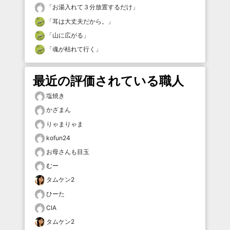
「
お湯入れて３分放置するだけ
」
「
耳は大丈夫だから。
」
「
山に広がる
」
「
魂が枯れて行く
」
最近の評価されている職人
塩焼き
かざまん
りゃまりゃま
kofun24
お母さんも目玉
むー
タムケン2
ひーた
CIA
タムケン2