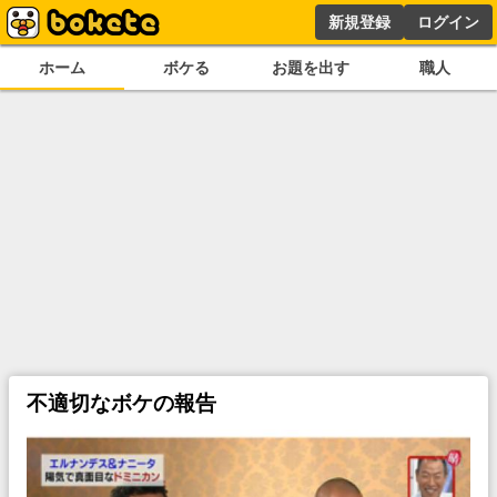
新規登録
ログイン
ホーム
ボケる
お題を出す
職人
不適切なボケの報告