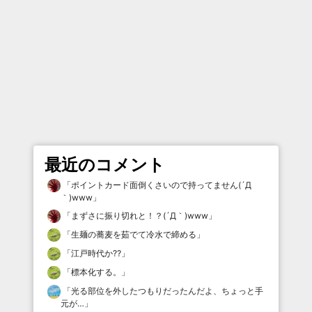
最近のコメント
「
ポイントカード面倒くさいので持ってません(´Д
｀)www
」
「
まずさに振り切れと！？(´Д｀)www
」
「
生麺の蕎麦を茹でて冷水で締める
」
「
江戸時代か⁇
」
「
標本化する。
」
「
光る部位を外したつもりだったんだよ、ちょっと手
元が…
」