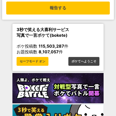
報告する
3秒で笑える大喜利サービス
写真で一言ボケて(bokete)
ボケ投稿数
115,503,287
件
お題投稿数
8,107,057
件
セーフモード オン
ボケてへようこそ