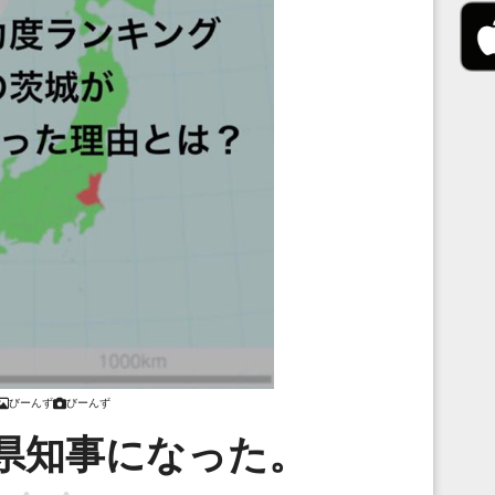
びーんず
びーんず
県知事になった。