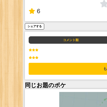
6
シェアする
コメント順
も
同じお題のボケ