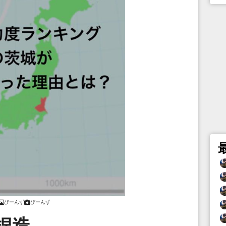
びーんず
びーんず
捏造