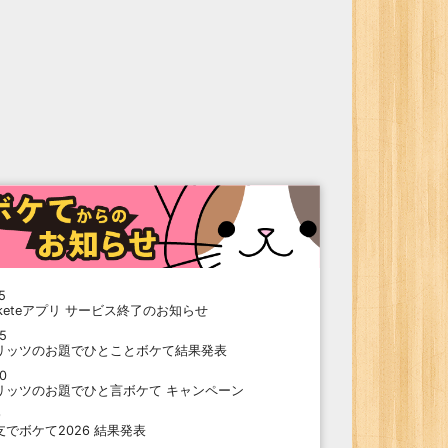
5
oketeアプリ サービス終了のお知らせ
15
リッツのお題でひとことボケて結果発表
10
リッツのお題でひと言ボケて キャンペーン
9
支でボケて2026 結果発表