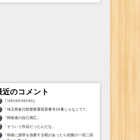
最近のコメント
「
ﾝｷﾁ!ﾝｷﾁ!ﾝｷﾁ!ﾝｷﾁ!
」
「
埼玉県春日部警察署留置番号24番じゃなくて?
」
「
関係者の自己満乙
」
「
そういう作品だったんだな
」
「
弱者に謝罪を強要する暇があったら切腹の一回二回