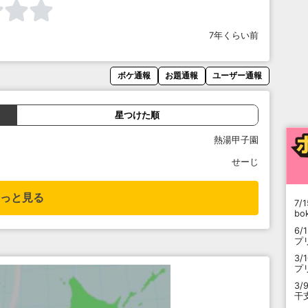
7年くらい前
ボケ通報
お題通報
ユーザー通報
星つけた順
熱湯甲子園
せーじ
っと見る
7/1
b
6/
プ
3/
プ
3/
干