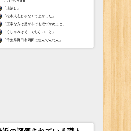
してから言え!!
」
「
店潰し
」
「
松本人志じゃなくてよかった
」
「
正常な方は是が非でも近づかぬこと
」
「
くしゃみはそこでしないこと
」
「
千葉県野田市岡田に住んでんねん
」