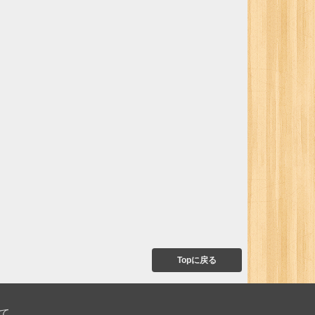
Topに戻る
て