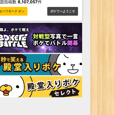
お題投稿数
8,107,057
件
セーフモード オン
ボケてへようこそ