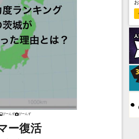
びーんず
びーんず
マー復活