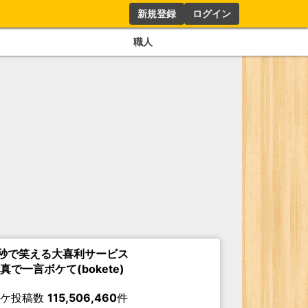
新規登録
ログイン
職人
秒で笑える大喜利サービス
真で一言ボケて(bokete)
ボケ投稿数
115,506,460
件