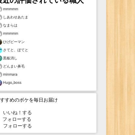
最近の評価されている職人
mmmmm
しあわせあたま
なまらは
mmmmm
ひげピーマン
さてと、ぽてと
黒板消し
どんまい鼻毛
minmara
Hugo_boss
すすめのボケを毎日お届け
いいね！する
フォローする
フォローする