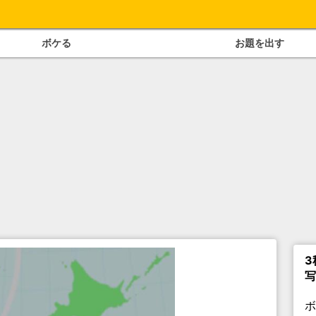
ボケる
お題を出す
3
写