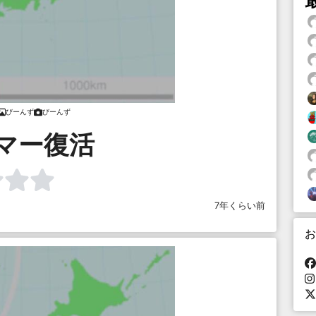
びーんず
びーんず
マー復活
7年くらい前
お