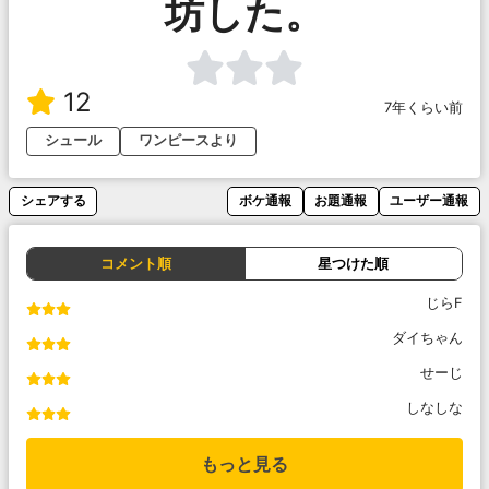
坊した。
12
7年くらい前
シュール
ワンピースより
シェアする
ボケ通報
お題通報
ユーザー通報
コメント順
星つけた順
じらF
ダイちゃん
せーじ
しなしな
もっと見る