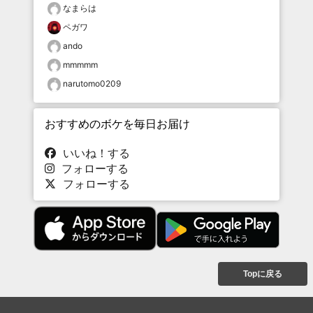
なまらは
ペガワ
ando
mmmmm
narutomo0209
おすすめのボケを毎日お届け
いいね！する
フォローする
フォローする
Topに戻る