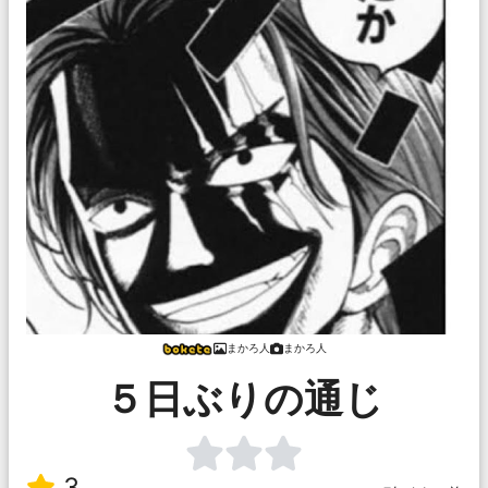
まかろ人
まかろ人
５日ぶりの通じ
3