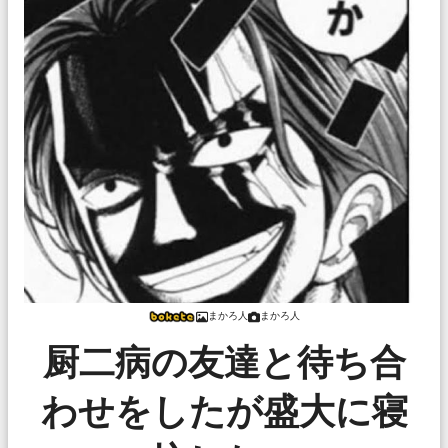
まかろ人
まかろ人
厨二病の友達と待ち合
わせをしたが盛大に寝