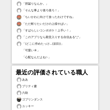
「
脛齧りなんか。
」
「
そんな事より後ろ後ろ！
」
「
ちいかわに向けて放ったわけですね
」
「
ただ斬りたいだけの上様やばい
」
「
すばらしいコンボボケ！上手い！
」
「
このアプリなら殿堂入りする自信ある^_^
」
「
(どこに停めたっけ…(涙目))
」
「
可愛い☆
」
「
心配なんだよね✨
」
最近の評価されている職人
ああ
プリティ慶
六助
ゴブリンダンス
ユッキー