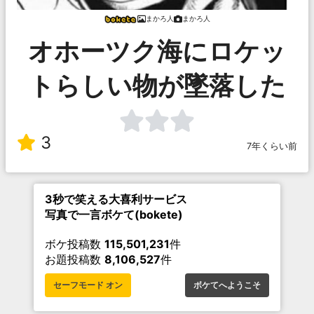
まかろ人
まかろ人
オホーツク海にロケッ
トらしい物が墜落した
3
7年くらい前
3秒で笑える大喜利サービス
写真で一言ボケて(bokete)
ボケ投稿数
115,501,231
件
お題投稿数
8,106,527
件
セーフモード オン
ボケてへようこそ