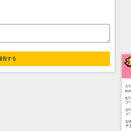
報告する
7/1
b
6/
プ
3/
プ
3/
干