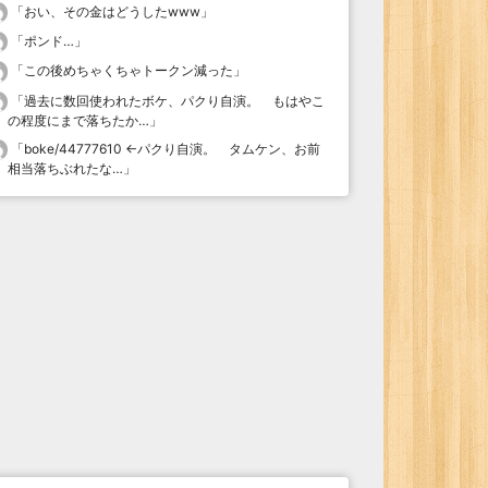
「
おい、その金はどうしたwww
」
「
ポンド…
」
「
この後めちゃくちゃトークン減った
」
「
過去に数回使われたボケ、パクり自演。 もはやこ
の程度にまで落ちたか…
」
「
boke/44777610 ←パクり自演。 タムケン、お前
相当落ちぶれたな…
」