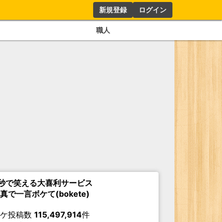
新規登録
ログイン
職人
秒で笑える大喜利サービス
真で一言ボケて(bokete)
ボケ投稿数
115,497,914
件