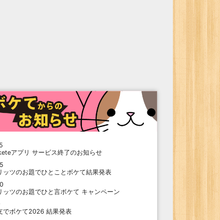
5
oketeアプリ サービス終了のお知らせ
15
リッツのお題でひとことボケて結果発表
10
リッツのお題でひと言ボケて キャンペーン
9
支でボケて2026 結果発表