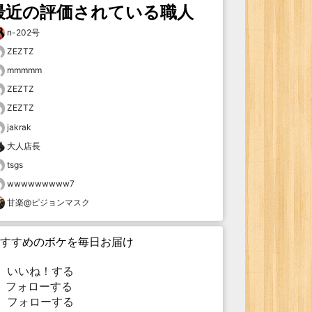
最近の評価されている職人
n-202号
ZEZTZ
mmmmm
ZEZTZ
ZEZTZ
jakrak
大人店長
tsgs
wwwwwwwww7
甘楽@ピジョンマスク
すすめのボケを毎日お届け
いいね！する
フォローする
フォローする