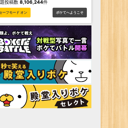
お題投稿数
8,106,244
件
セーフモード オン
ボケてへようこそ