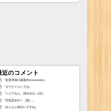
最近のコメント
「
監督渾身の最新作wwwwww
」
「
ガラケぐらいでは
」
「
シャアねぇ、諦めるか…(泣)
」
「
空気読めや！（怒）
」
「
めっちゃ面白いですね
」