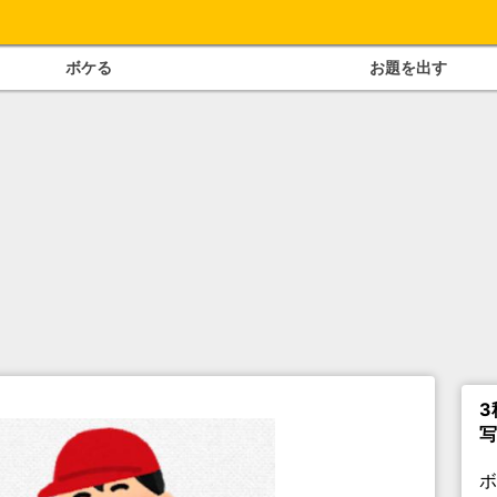
ボケる
お題を出す
3
写