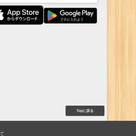
Topに戻る
て