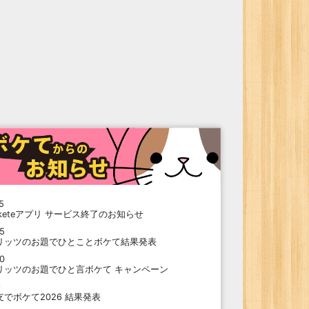
5
oketeアプリ サービス終了のお知らせ
15
リッツのお題でひとことボケて結果発表
10
リッツのお題でひと言ボケて キャンペーン
9
支でボケて2026 結果発表