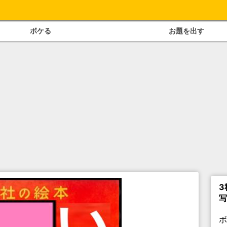
ボケる
お題を出す
3
写