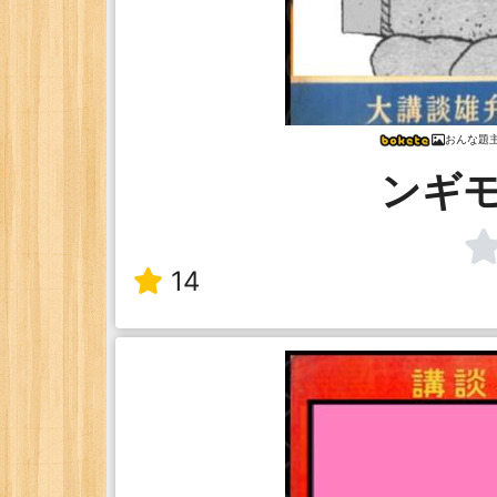
おんな題
ンギ
14