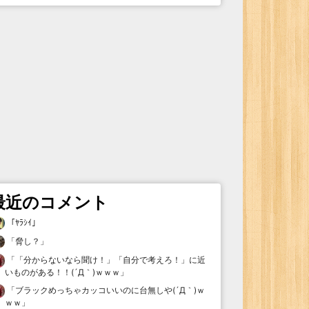
最近のコメント
「
ﾔﾗｼｲ
」
「
脅し？
」
「
「分からないなら聞け！」「自分で考えろ！」に近
いものがある！！(´Д｀)ｗｗｗ
」
「
ブラックめっちゃカッコいいのに台無しや(´Д｀)ｗ
ｗｗ
」