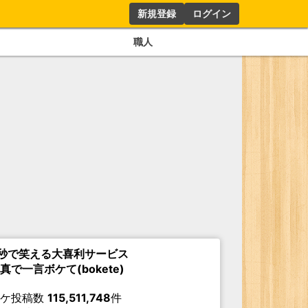
新規登録
ログイン
職人
秒で笑える大喜利サービス
真で一言ボケて(bokete)
ボケ投稿数
115,511,748
件