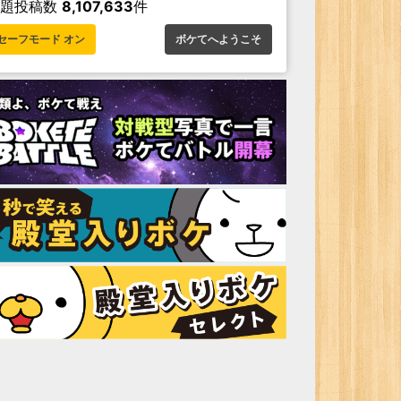
お題投稿数
8,107,633
件
セーフモード オン
ボケてへようこそ