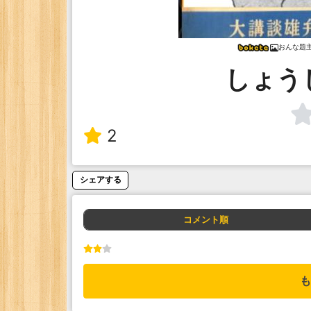
おんな題
しょう
2
シェアする
コメント順
も