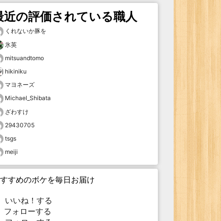
最近の評価されている職人
くれないか豚を
氷英
mitsuandtomo
hikiniku
マヨネーズ
Michael_Shibata
ざわすけ
29430705
tsgs
meiji
すすめのボケを毎日お届け
いいね！する
フォローする