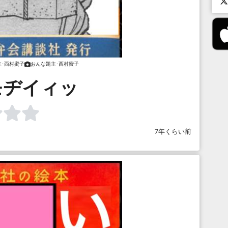
主･西村蜜子
おんな題主･西村蜜子
モヂイィッ
7年くらい前