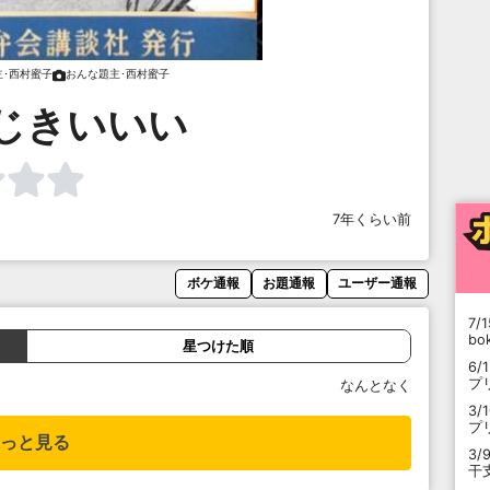
主･西村蜜子
おんな題主･西村蜜子
じきいいい
7年くらい前
ボケ通報
お題通報
ユーザー通報
7/1
b
星つけた順
6/
プ
なんとなく
3/
プ
っと見る
3/
干