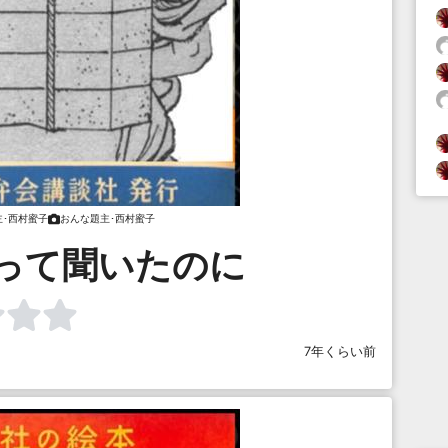
主･西村蜜子
おんな題主･西村蜜子
って聞いたのに
7年くらい前