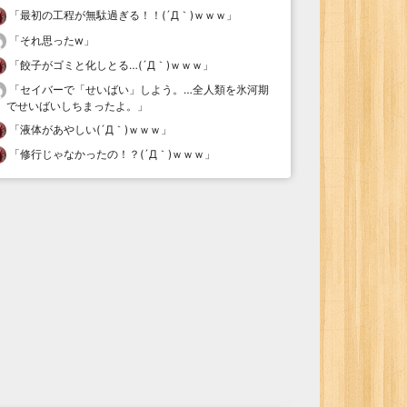
「
最初の工程が無駄過ぎる！！(´Д｀)ｗｗｗ
」
「
それ思ったw
」
「
餃子がゴミと化しとる…(´Д｀)ｗｗｗ
」
「
セイバーで「せいばい」しよう。…全人類を氷河期
でせいばいしちまったよ。
」
「
液体があやしい(´Д｀)ｗｗｗ
」
「
修行じゃなかったの！？(´Д｀)ｗｗｗ
」