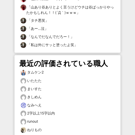
「
山あり谷ありとよく言うけどウチは谷ばっかりやっ
たかもしれん！！(´Д｀)ｗｗｗ
」
「
タチ悪笑
」
「
あー…泣
」
「
なんでだなんでだろー！
」
「
私は外にサッと塗ったよ笑
」
最近の評価されている職人
タムケン2
いたたた
まいすた
きしめん
なみへえ
2字以上15字以内
runout
ねりもの