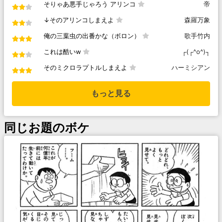
そりゃあ悪手じゃろう アリンコ
帝
↓そのアリンコしまえよ
森羅万象
俺の三葉虫の出番かな（ボロン）
歌手竹内
これは酷いw
┌(┌^o^)┐
そのミクロラプトルしまえよ
ハーミシアン
もっと見る
同じお題のボケ