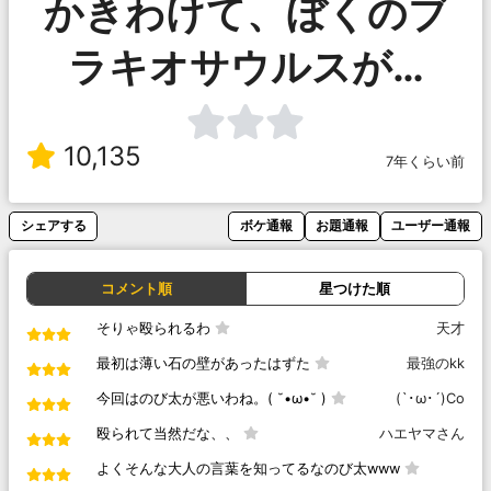
かきわけて、ぼくのブ
ラキオサウルスが…
10,135
7年くらい前
シェアする
ボケ通報
お題通報
ユーザー通報
コメント順
星つけた順
そりゃ殴られるわ
天才
最初は薄い石の壁があったはずた
最強のkk
今回はのび太が悪いわね。( ˘•ω•˘ )
(`･ω･´)Co
殴られて当然だな、、
ハエヤマさん
よくそんな大人の言葉を知ってるなのび太www