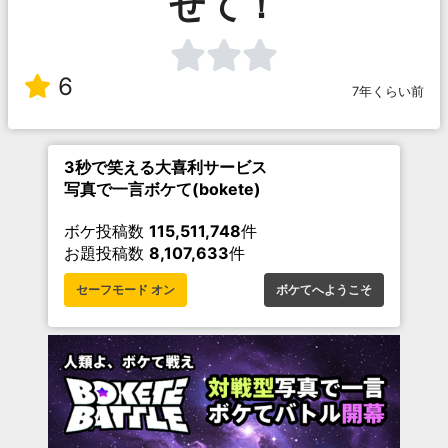
せて！
6
7年くらい前
3秒で笑える大喜利サービス
写真で一言ボケて(bokete)
ボケ投稿数
115,511,748
件
お題投稿数
8,107,633
件
セーフモード オン
ボケてへようこそ