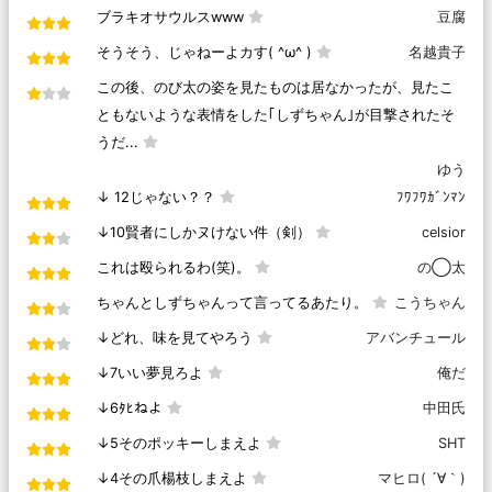
ブラキオサウルスwww
豆腐
そうそう、じゃねーよカす( ^ω^ )
名越貴子
この後、のび太の姿を見たものは居なかったが、見たこ
ともないような表情をした｢しずちゃん｣が目撃されたそ
うだ...
ゆう
↓ 12じゃない？？
ﾌﾜﾌﾜｶﾞﾝﾏﾝ
↓10賢者にしかヌけない件（剣）
celsior
これは殴られるわ(笑)。
の◯太
ちゃんとしずちゃんって言ってるあたり。
こうちゃん
↓どれ、味を見てやろう
アバンチュール
↓7いい夢見ろよ
俺だ
↓6ﾀﾋねよ
中田氏
↓5そのポッキーしまえよ
SHT
↓4その爪楊枝しまえよ
マヒロ( ´∀｀)