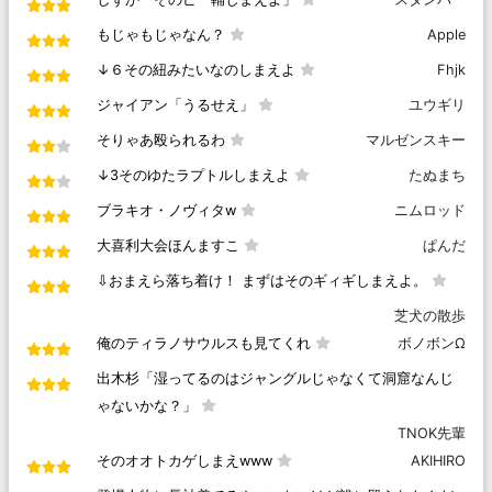
もじゃもじゃなん？
Apple
↓６その紐みたいなのしまえよ
Fhjk
ジャイアン「うるせえ」
ユウギリ
そりゃあ殴られるわ
マルゼンスキー
↓3そのゆたラプトルしまえよ
たぬまち
ブラキオ・ノヴィタw
ニムロッド
大喜利大会ほんますこ
ぱんだ
⇩おまえら落ち着け！ まずはそのギィギしまえよ。
芝犬の散歩
俺のティラノサウルスも見てくれ
ボノボンΩ
出木杉「湿ってるのはジャングルじゃなくて洞窟なんじ
ゃないかな？」
TNOK先輩
そのオオトカゲしまえwww
AKIHIRO