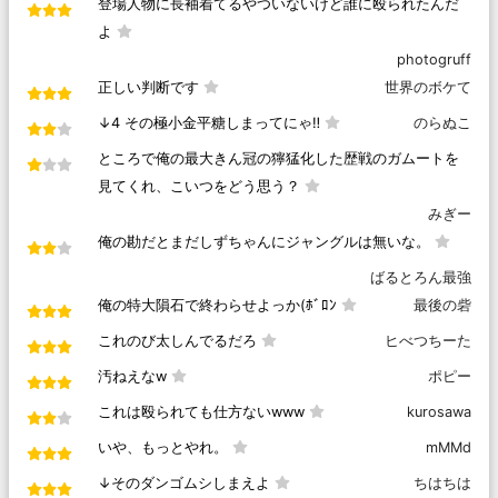
登場人物に長袖着てるやついないけど誰に殴られたんだ
よ
photogruff
正しい判断です
世界のボケて
↓4 その極小金平糖しまってにゃ‼︎
のらぬこ
ところで俺の最大きん冠の獰猛化した歴戦のガムートを
見てくれ、こいつをどう思う？
みぎー
俺の勘だとまだしずちゃんにジャングルは無いな。
ばるとろん最強
俺の特大隕石で終わらせよっか(ﾎﾞﾛﾝ
最後の砦
これのび太しんでるだろ
ヒべつちーた
汚ねえなw
ポピー
これは殴られても仕方ないwww
kurosawa
いや、もっとやれ。
mMMd
↓そのダンゴムシしまえよ
ちはちは