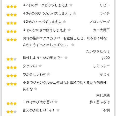
↓7そのポークビッツしまえよ
リビー
↓3そのおやつカルパスしまえよ
ライチ
↓2そのトッポギしまえよ
メロンソーダ
↓そのひのきのぼうしまえよ
カニ大魔王
おれの聖剣エクスカリバーも覚醒したぜ。町を歩く時な
んかもうずっと出しっぱなし。
たいやきたろう
探検しよう～林の奥まで～
gd00
タケシGJ
しらっふー
やかましぃわw
かとぅ
小５でジャングルか...何回もお風呂で見とるから信憑性
あるな
同じ系統
これはのび太が悪い
歩く悪ふざけ
皆えのき出しｽｷﾞィ！
不憫