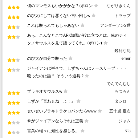
僕のマンモスもいかがかな？(ボロン
ながりきくん
のび太にしては悪くない言い回しw
トラップ
これは殴られてもしゃあない
アンダーソン2世
あぁ、こんなとこでARK知識が役に立つとは。俺のティ
タノサウルスを見て語ってくれ。(ボロン)
鋭利な屁
のび太が自分で殴った
emer
ジャイアンは半そで、しずちゃんはノースリーブ・・・
殴ったのは誰？ そういう道具⁉️
でんでんむし
ブラキオサウルスw
もつろん
しずか『言わせねーよ！』
タシロー
せいぜいブラキトラケロパンだろwww
五十嵐 慶次
拳がジャイアンならそれは正義
ジャム
言葉の端々に知性を感じる。
Nia