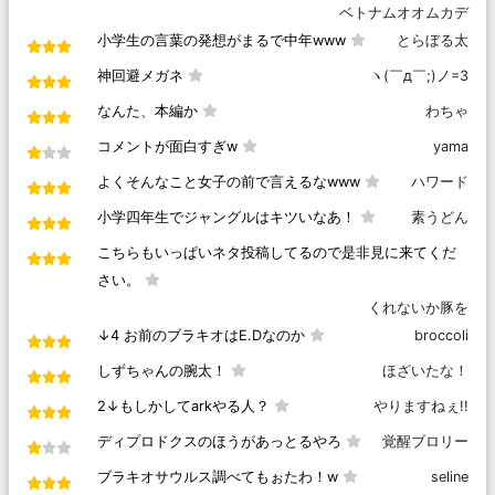
ベトナムオオムカデ
小学生の言葉の発想がまるで中年www
とらぼる太
神回避メガネ
ヽ(￣д￣;)ノ=3
なんた、本編か
わちゃ
コメントが面白すぎw
yama
よくそんなこと女子の前で言えるなwww
ハワード
小学四年生でジャングルはキツいなあ！
素うどん
こちらもいっぱいネタ投稿してるので是非見に来てくだ
さい。
くれないか豚を
↓4 お前のブラキオはE.Dなのか
broccoli
しずちゃんの腕太！
ほざいたな！
2↓もしかしてarkやる人？
やりますねぇ!!
ディプロドクスのほうがあっとるやろ
覚醒ブロリー
ブラキオサウルス調べてもぉたわ！w
seline