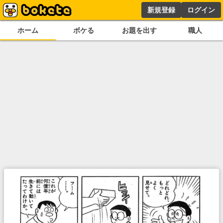
新規登録
ログイン
ホーム
ボケる
お題を出す
職人