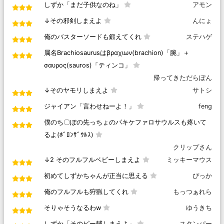
しずか「まだ子供なのね」
アモン
↓その邪剣しまえよ
んにょ
俺のバスターソードも鍛えてくれ
ステハゲ
属名Brachiosaurusはβραχιων(brachion)「腕」＋
σαυρος(sauros)「ティンコ」
帰ってきただらぽん
↓そのヤモリしまえよ
サトシ
ジャイアン「言わせねーよ！」
feng
僕のち〇ぽの先っちょのパキケファロサウルスも疼いて
るよ(ﾎﾞﾛﾝｻﾞｳﾙｽ)
クリップさん
↓2 そのフルフルベビーしまえよ
ミッキーマウス
初めてしずかちゃんが正当に思える
ぴっか
俺のフルフルも狩猟してくれ
もっつぁれら
そりゃそうなるわw
ゆうきち
しずか「そのピー輔しまえよ」
スタンパー