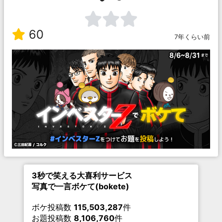
60
7年くらい前
3秒で笑える大喜利サービス
写真で一言ボケて(bokete)
ボケ投稿数
115,503,287
件
お題投稿数
8,106,760
件