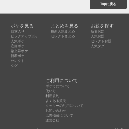
Topに戻る
ボケを見る
まとめを見る
お題を探す
殿堂入り
最新人気まとめ
新着お題
ピックアップボケ
セレクトまとめ
人気お題
人気ボケ
セレクトお題
注目ボケ
人気タグ
急上昇ボケ
新着ボケ
セレクト
タグ
ご利用について
ボケてについて
使い方
利用規約
よくある質問
クッキーの利用について
お問い合わせ
広告掲載について
運営会社