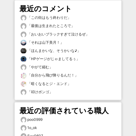
最近のコメント
「
この街はもう終わりだ
」
「
最後は生まれたところで
」
「
おいおいブラックすぎて泣けるぜ
」
「
それは山下美月！
」
「
ほんまかいな、そうかいな♪
」
「
HPゲージがじゃましてるぅ
」
「
やがて縮む
」
「
自分から飛び降りるんだ！
」
「
暗くなるとジ・エンド
」
「
叩けボンゴ
」
最近の評価されている職人
poo0999
1o_ok
Syu0607