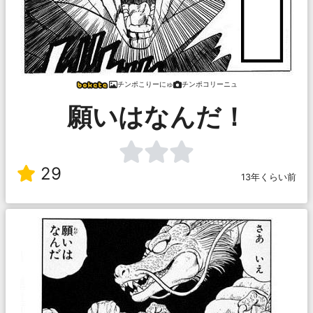
チンポこりーにゅ
チンポコリーニュ
願いはなんだ！
29
13年くらい前