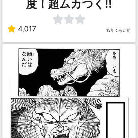
度！超ムカつく!!
4,017
13年くらい前