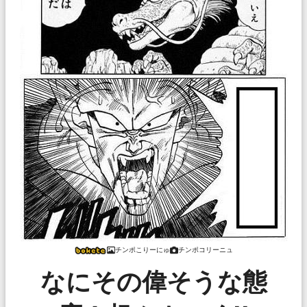
チンポこりーにゅ
チンポコリーニュ
なにその偉そうな態