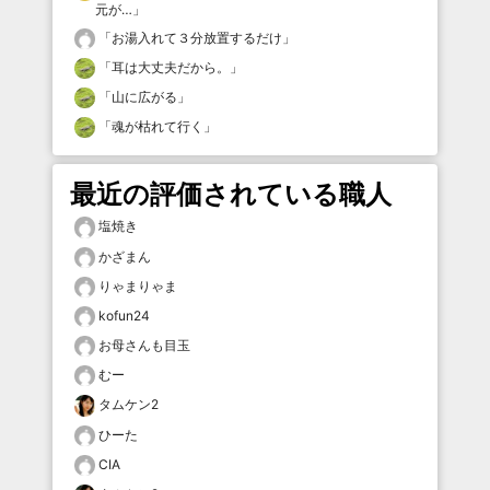
元が…
」
「
お湯入れて３分放置するだけ
」
「
耳は大丈夫だから。
」
「
山に広がる
」
「
魂が枯れて行く
」
最近の評価されている職人
塩焼き
かざまん
りゃまりゃま
kofun24
お母さんも目玉
むー
タムケン2
ひーた
CIA