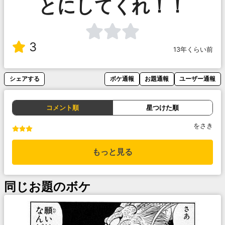
とにしてくれ！！
3
13年くらい前
シェアする
ボケ通報
お題通報
ユーザー通報
コメント順
星つけた順
をさき
もっと見る
同じお題のボケ