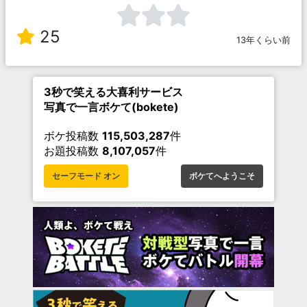
25
13年くらい前
3秒で笑える大喜利サービス
写真で一言ボケて(bokete)
ボケ投稿数
115,503,287
件
お題投稿数
8,107,057
件
セーフモード オン
ボケてへようこそ