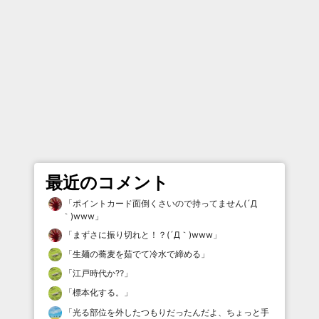
最近のコメント
「
ポイントカード面倒くさいので持ってません(´Д
｀)www
」
「
まずさに振り切れと！？(´Д｀)www
」
「
生麺の蕎麦を茹でて冷水で締める
」
「
江戸時代か⁇
」
「
標本化する。
」
「
光る部位を外したつもりだったんだよ、ちょっと手