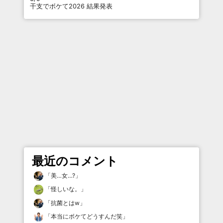
干支でボケて2026 結果発表
最近のコメント
「
美…女…?
」
「
怪しいな。
」
「
抗菌とはw
」
「
本当にボケてどうすんだ笑
」