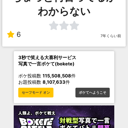
わからない
6
7年くらい前
3秒で笑える大喜利サービス
写真で一言ボケて(bokete)
ボケ投稿数
115,508,508
件
お題投稿数
8,107,633
件
セーフモード オン
ボケてへようこそ