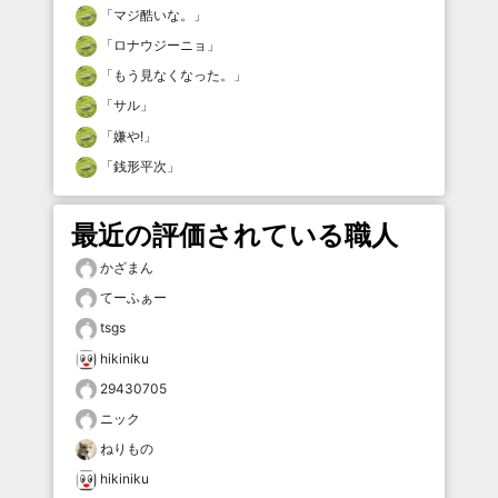
「
マジ酷いな。
」
「
ロナウジーニョ
」
「
もう見なくなった。
」
「
サル
」
「
嫌や!
」
「
銭形平次
」
最近の評価されている職人
かざまん
てーふぁー
tsgs
hikiniku
29430705
ニック
ねりもの
hikiniku