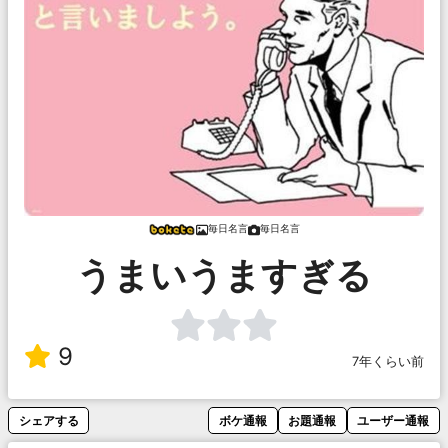
毎日名言
毎日名言
うまいうますぎる
9
7年くらい前
シェアする
ボケ通報
お題通報
ユーザー通報