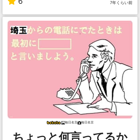
6
7年くらい前
毎日名言
毎日名言
ちょっと何言ってるか