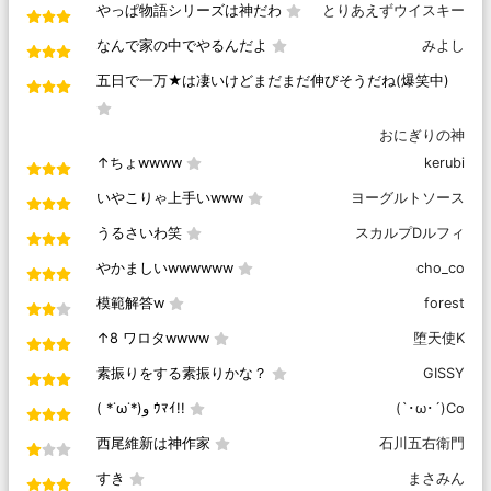
やっぱ物語シリーズは神だわ
とりあえずウイスキー
なんで家の中でやるんだよ
みよし
五日で一万★は凄いけどまだまだ伸びそうだね(爆笑中)
おにぎりの神
↑ちょwwww
kerubi
いやこりゃ上手いwww
ヨーグルトソース
うるさいわ笑
スカルプDルフィ
やかましいwwwwww
cho_co
模範解答w
forest
↑8 ワロタwwww
堕天使K
素振りをする素振りかな？
GISSY
( *˙ω˙*)و ｳﾏｲ!!
(`･ω･´)Co
西尾維新は神作家
石川五右衛門
すき
まさみん