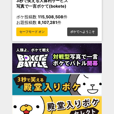
3秒で笑える大喜利サービス
写真で一言ボケて(bokete)
ボケ投稿数
115,508,508
件
お題投稿数
8,107,281
件
セーフモード オン
ボケてへようこそ