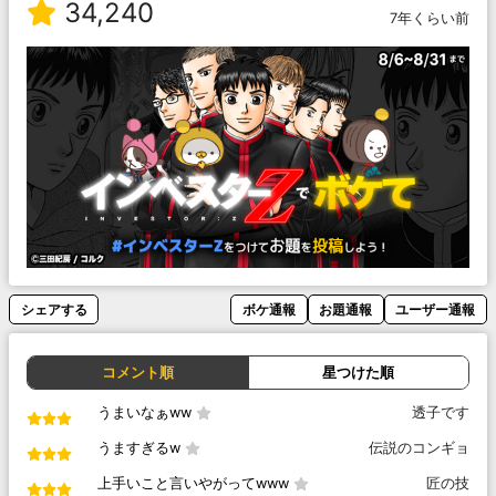
34,240
7年くらい前
シェアする
ボケ通報
お題通報
ユーザー通報
コメント順
星つけた順
うまいなぁww
透子です
うますぎるw
伝説のコンギョ
上手いこと言いやがってwww
匠の技