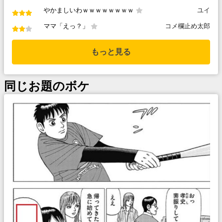
やかましいわｗｗｗｗｗｗｗｗ
ユイ
ママ「えっ？」
コメ欄止め太郎
もっと見る
同じお題のボケ