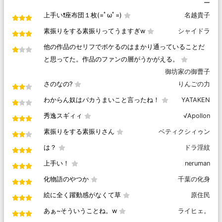
ー
上手い❗座布団１枚(=ﾟωﾟ=)
名越貴子
素振りをする素振りってうますぎw
シャイドラ
他の作品のセリフでボケるのはまかり通っていることだ
と思ってた。作品のファンの層がうかがえる。
御坊家の御曹子
さのなの?
りんごの力
わからん奴はバカうまいこと言ったね！
YATAKEN
秀逸スギィィ
√Apollon
素振りをする素振りさん
ベティクシィゥン
は？
ドラ淫紋
上手い！
neruman
化物語のやつか
千葉の化身
絵に全く躍動感がなくて草
原住民
あぁ~そういうことね。w
ライヒェ。