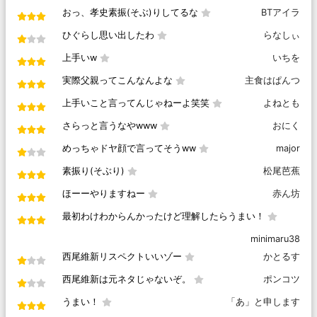
おっ、孝史素振(そぶ)りしてるな
BTアイラ
ひぐらし思い出したわ
らなしぃ
上手いw
いちを
実際父親ってこんなんよな
主食はぱんつ
上手いこと言ってんじゃねーよ笑笑
よねとも
さらっと言うなやwww
おにく
めっちゃドヤ顔で言ってそうww
major
素振り(そぶり)
松尾芭蕉
ほーーやりますねー
赤ん坊
最初わけわからんかったけど理解したらうまい！
minimaru38
西尾維新リスペクトいいゾー
かとるす
西尾維新は元ネタじゃないぞ。
ポンコツ
うまい！
「あ」と申します