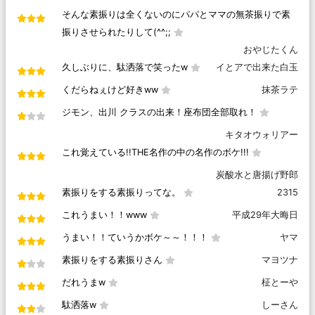
そんな素振りは全くないのにパパとママの無茶振りで素
振りさせられたりして(^^;;
おやじたくん
久しぶりに、駄洒落で笑ったw
イとアで出来た白玉
くだらねぇけど好きww
抹茶ラテ
ジモン、出川 クラスの出来！座布団全部取れ！
キタオウォリアー
これ覚えている!!THE名作の中の名作のボケ!!!
炭酸水と唐揚げ野郎
素振りをする素振りってな。
2315
これうまい！！www
平成29年大晦日
うまい！！ていうかボケ～～！！！
ヤマ
素振りをする素振りさん
マヨツナ
だれうまw
柾とーや
駄洒落w
しーさん