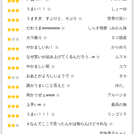
うまい！！
しょーゆ
うますぎ、すぶりと、そぶり
世界の笑い
だれうまwwwwww
しらす桜餅（みかん味
カラ振り
ヌコ脱皮
やかましいわ！
かりめろ
なぜ笑いが込み上げてくるんだろう…w
ムスカ
やかましい笑
ユウ
おあとがよろしいようで
タカ
誰がうまいこと言えと
ゆた。
何かうぜぇwww
アルペジオ
上手いw
最高の角
うまい！！！
リンゴリラ
↓なんでここで言ったんかは知らんけどそれな
気味悪子ちゃん