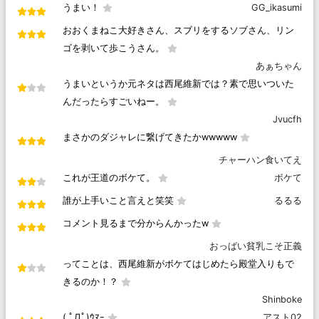
うまい！
GG_ikasumi
おおくまねこ大好きさん、スブリをするソブさん、リン
ゴを剥いて歩こうさん。
あぁちゃん
うまいというか元ネタは西尾維新では？素で思いついた
んだったらすごいねー。
Jvucfh
まさかのダジャレに繋げてきたかwwwww
チャーハン食いてえ
これが王道のボケて。
ボケて
誰が上手いこと言えと笑笑
るるる
コメント見るまで分からんかった‪w
おっばい貧乳こそ正義
ってことは、西尾維新がボケてはじめたら殿堂入りもで
きるのか！？
Shinboke
( ﾟДﾟ)ｳﾏｰ
アスト02