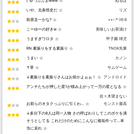
(^ω^ )ぶふぉwww
ぬるぽ
いや、北条悟史だ
リズ
前原圭一かな?
++-:*-)6:6
こーゆーの好きw
美味しいお茶漬け
うますぎワロタ
甲子園 球児
RN 素振りをする素振り
TNOK先輩
うまい
カノン
↑草
サムゲーム
↓素振りを素振りさんはお前かよぉぉ！
アンドロイド
アンチたちが押した星1が積み上がって一万の星となる
佐々木望まない
お前らのオタクっぷりに引くわ…
モンスト最高
↓多分下の8人は同一人物 さの呼ばわりしてこのボケを潰
そうとしてる これだけのためにこんなに複垢作って…本
当に哀れ