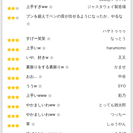
上手すぎww
ジャスタウェイ製造場
ブンを超えてベンの音が出せるようになったか、やるな
ハヤトゥゥゥ
すげー笑笑
なっとう
上手いw
harumomo
いや、好きw
又又
素振りをする素振りw
かませ
おお…
中谷
ううw
SYO
上手いwww
彩乃
やかましいわww
とっても雑太郎
やかましいわww
つっちー
草
しゅうやん