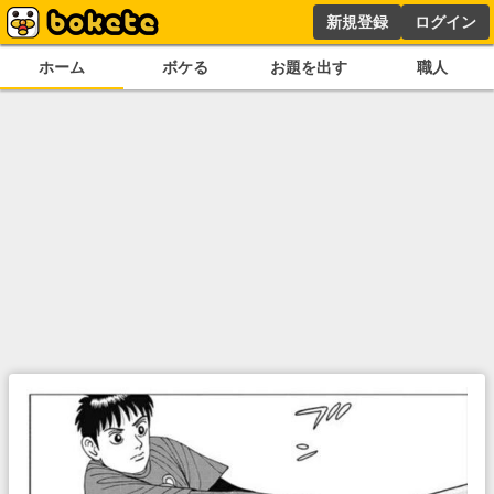
新規登録
ログイン
ホーム
ボケる
お題を出す
職人