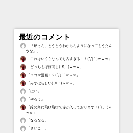
最近のコメント
「
「爺さん、とうとうわからんようになってもうたん
やな」
」
「
これはいくらなんでも古すぎる！！(´Д｀)ｗｗｗ
」
「
どっちもほぼ同じ(´Д｀)ｗｗｗ
」
「
３コマ漫画！？(´Д｀)ｗｗｗ
」
「
みすぼらしい(´Д｀)ｗｗｗ
」
「
はい
」
「
やろう
」
「
緑の角に飛び飛びで赤が入っております！(´Д｀)ｗ
ｗｗ
」
「
なるなる
」
「
さいこー
」