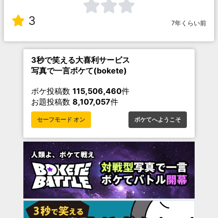
3
7年くらい前
3秒で笑える大喜利サービス
写真で一言ボケて(bokete)
ボケ投稿数
115,506,460
件
お題投稿数
8,107,057
件
セーフモード オン
ボケてへようこそ