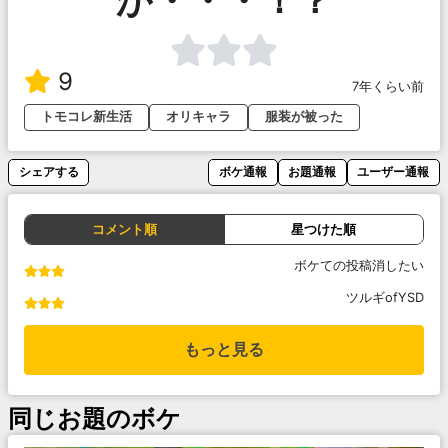
か・・・！？
9
7年くらい前
トモコレ新生活
オリキャラ
服装が被った
シェアする
ボケ通報
お題通報
ユーザー通報
コメント順
星つけた順
ボケての投稿消したい
ツルギofYSD
もっと見る
同じお題のボケ