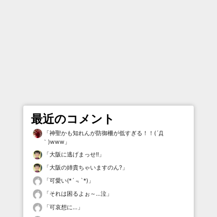
最近のコメント
「
神聖かも知れんが防御柵が低すぎる！！(´Д
｀)www
」
「
大阪に逃げまっせ!!
」
「
大阪の姉貴ちゃいますのん?
」
「
可愛い(*´﹃`*)
」
「
それは困るよぉ～…泣
」
「
可哀想に…
」