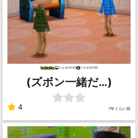
ツルギofYSD
ツルギofYSD
(ズボン一緒だ…)
4
7年くらい前