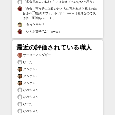
「
多分日本人の1/3くらいは覚えてもいないと思う
」
「
自分で言う分には良いけど人に言われると怒るのは
もはや◯性のデフォルト(´Д｀)www（偏見なので伏
せ字。面倒臭い…。）
」
「
食ったろか!?
」
「
いとお菓子(´Д｀)www
」
最近の評価されている職人
サーターアンダギー
ひーた
タムケン2
タムケン2
タムケン2
なみちゃん
なみちゃん
ひーた
なみちゃん