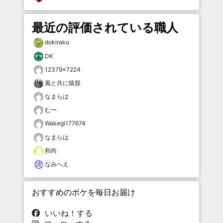
最近の評価されている職人
dokiraku
DK
12379×7224
風と共に猿股
なまらは
むー
Wakegi177674
なまらは
和尚
なみへえ
おすすめのボケを毎日お届け
いいね！する