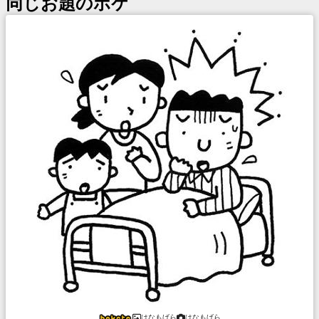
同じお題のボケ
はなもげら
はなもげら