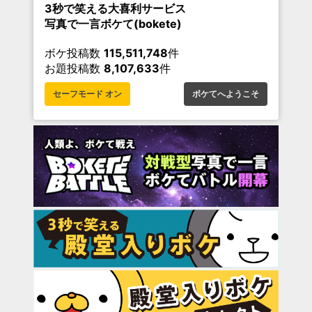
3秒で笑える大喜利サービス
写真で一言ボケて(bokete)
ボケ投稿数
115,511,748
件
お題投稿数
8,107,633
件
セーフモード オン
ボケてへようこそ