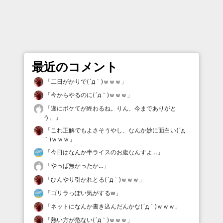
最近のコメント
「
二日がかりで(´д｀)ｗｗｗ
」
「
今からやるのに(´д｀)ｗｗｗ
」
「
遂にボケてが終わるね。りん、今までありがと
う。
」
「
これ正解でもよさそうやし、なんか妙に面白い(´д
｀)ｗｗｗ
」
「
今日はなんか半ライスのお腹なんすよ…
」
「
やっぱ無かったか…
」
「
ひんやり引かれとる(´д｀)ｗｗｗ
」
「
ゴリラっぽい気がするw
」
「
ネットになんか書き込んだんかな(´д｀)ｗｗｗ
」
「
熱い方が危ない(´д｀)ｗｗｗ
」