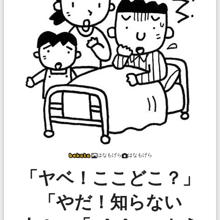
はなもげら
はなもげら
「ヤベ！ここどこ？」
「やだ！知らない