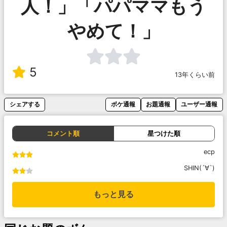
人！」「パパママもう
やめて！」
5
13年くらい前
シェアする
ボケ通報
お題通報
ユーザー通報
コメント順
星つけた順
ecp
SHIN(´∀`)
もっと見る