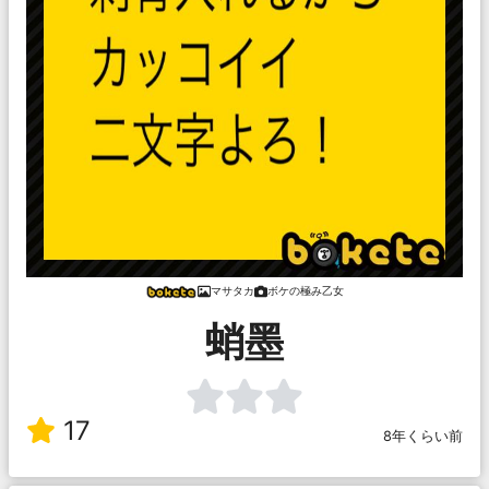
マサタカ
ボケの極み乙女
蛸墨
17
8年くらい前