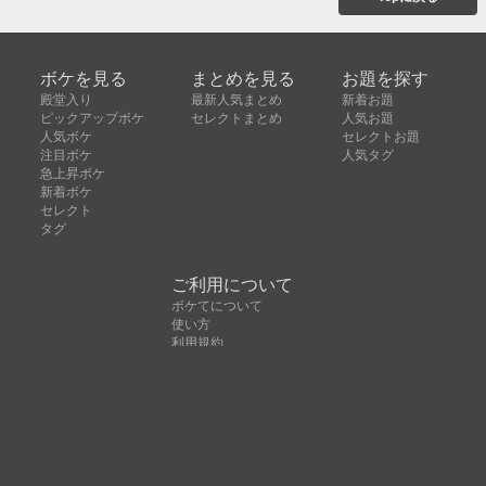
ボケを見る
まとめを見る
お題を探す
殿堂入り
最新人気まとめ
新着お題
ピックアップボケ
セレクトまとめ
人気お題
人気ボケ
セレクトお題
注目ボケ
人気タグ
急上昇ボケ
新着ボケ
セレクト
タグ
ご利用について
ボケてについて
使い方
利用規約
よくある質問
クッキーの利用について
お問い合わせ
広告掲載について
運営会社
Copyright © ボケて（bokete）All rights reserved. 株式