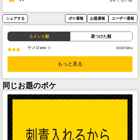
8年くらい前
シェアする
ボケ通報
お題通報
ユーザー通報
コメント順
星つけた順
ヤメロww
dokiraku
もっと見る
同じお題のボケ