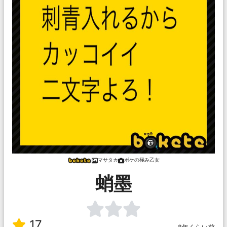
マサタカ
ボケの極み乙女
蛸墨
17