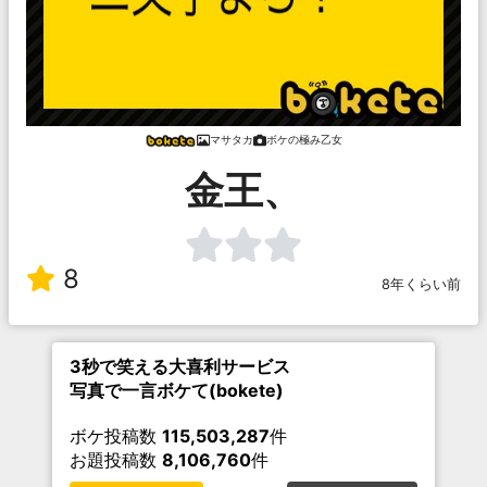
マサタカ
ボケの極み乙女
金王、
8
8年くらい前
3秒で笑える大喜利サービス
写真で一言ボケて(bokete)
ボケ投稿数
115,503,287
件
お題投稿数
8,106,760
件