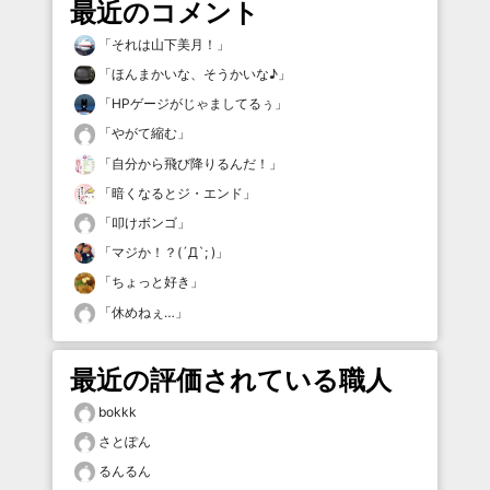
最近のコメント
「
それは山下美月！
」
「
ほんまかいな、そうかいな♪
」
「
HPゲージがじゃましてるぅ
」
「
やがて縮む
」
「
自分から飛び降りるんだ！
」
「
暗くなるとジ・エンド
」
「
叩けボンゴ
」
「
マジか！？(´Д`; )
」
「
ちょっと好き
」
「
休めねぇ…
」
最近の評価されている職人
bokkk
さとぽん
るんるん