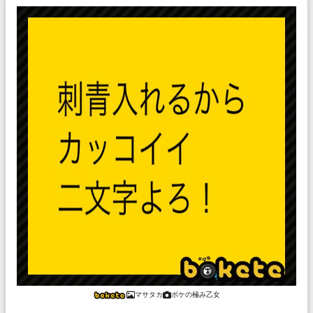
マサタカ
ボケの極み乙女