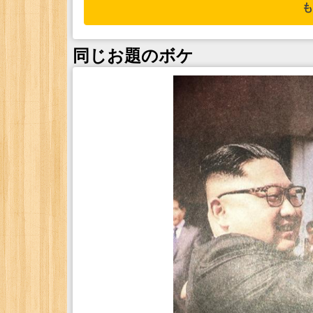
も
同じお題のボケ