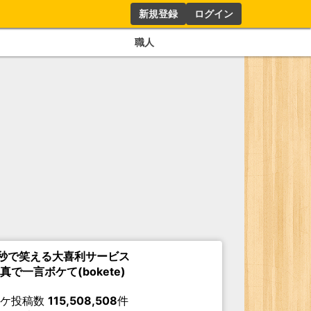
新規登録
ログイン
職人
秒で笑える大喜利サービス
真で一言ボケて(bokete)
ボケ投稿数
115,508,508
件