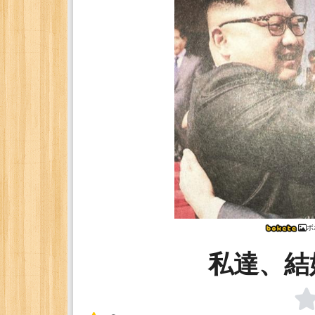
ボ
私達、結