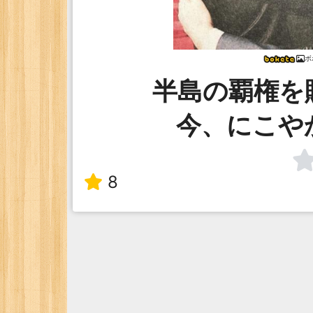
ボ
半島の覇権を
今、にこや
8