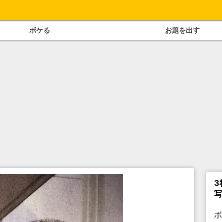
ボケる
お題を出す
3
写