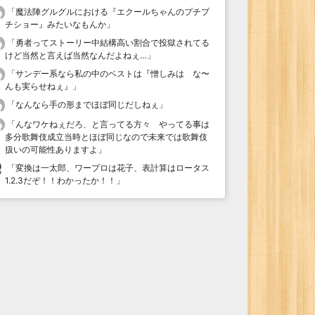
「
魔法陣グルグルにおける『エクールちゃんのプチプ
チショー』みたいなもんか
」
「
勇者ってストーリー中結構高い割合で投獄されてる
けど当然と言えば当然なんだよねぇ…
」
「
サンデー系なら私の中のベストは『憎しみは な〜
んも実らせねぇ』
」
「
なんなら手の形までほぼ同じだしねぇ
」
「
んなワケねぇだろ、と言ってる方々 やってる事は
多分歌舞伎成立当時とほぼ同じなので未来では歌舞伎
扱いの可能性ありますよ
」
「
変換は一太郎、ワープロは花子、表計算はロータス
1.2.3だぞ！！わかったか！！
」