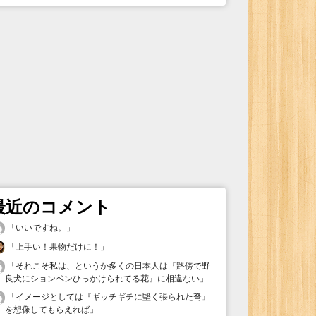
最近のコメント
「
いいですね。
」
「
上手い！果物だけに！
」
「
それこそ私は、というか多くの日本人は『路傍で野
良犬にションベンひっかけられてる花』に相違ない
」
「
イメージとしては『ギッチギチに堅く張られた弩』
を想像してもらえれば
」