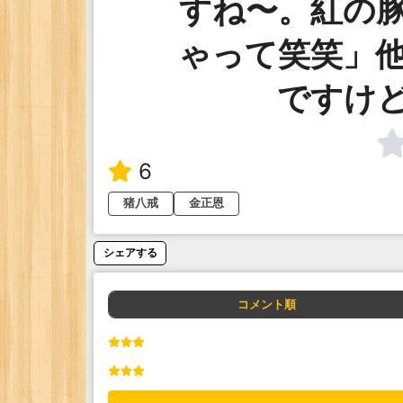
すね〜。紅の
ゃって笑笑」
ですけ
6
猪八戒
金正恩
シェアする
コメント順