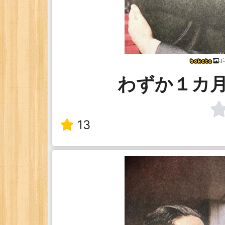
ボ
わずか１カ
13