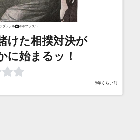
ボブラジル
ボボブラジル
賭けた相撲対決が
かに始まるッ！
8年くらい前