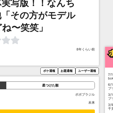
豚実写版！！なんち
他「その方がモデル
どね〜笑笑」
8年くらい前
ボケ通報
お題通報
ユーザー通報
7/1
b
6/
星つけた順
プ
ボボブラジル
3/
プ
未来
3/
干