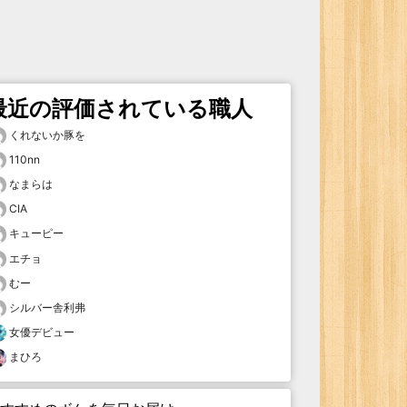
最近の評価されている職人
くれないか豚を
110nn
なまらは
CIA
キューピー
エチョ
むー
シルバー舎利弗
女優デビュー
まひろ