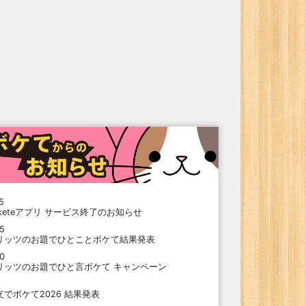
5
oketeアプリ サービス終了のお知らせ
15
リッツのお題でひとことボケて結果発表
10
リッツのお題でひと言ボケて キャンペーン
9
支でボケて2026 結果発表