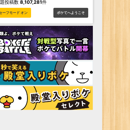
お題投稿数
8,107,281
件
セーフモード オン
ボケてへようこそ