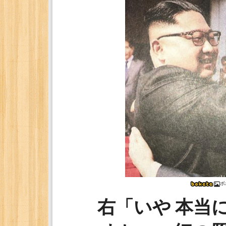
ボ
右「いや 本当