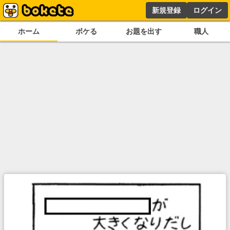
新規登録
ログイン
ホーム
ボケる
お題を出す
職人