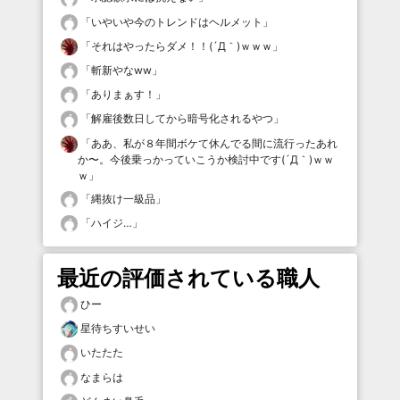
「
いやいや今のトレンドはヘルメット
」
「
それはやったらダメ！！(´Д｀)ｗｗｗ
」
「
斬新やなww
」
「
ありまぁす！
」
「
解雇後数日してから暗号化されるやつ
」
「
ああ、私が８年間ボケて休んでる間に流行ったあれ
か〜。今後乗っかっていこうか検討中です(´Д｀)ｗｗ
ｗ
」
「
縄抜け一級品
」
「
ハイジ…
」
最近の評価されている職人
ひー
星待ちすいせい
いたたた
なまらは