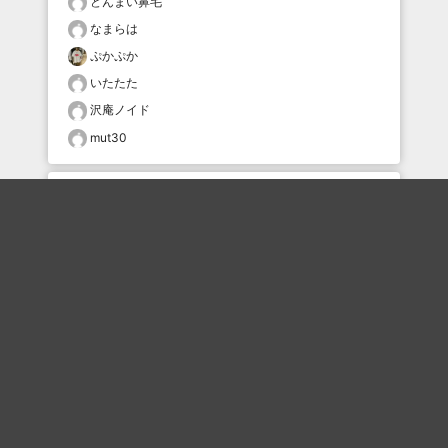
どんまい鼻毛
なまらは
ぷかぷか
いたたた
沢庵ノイド
mut30
おすすめのボケを毎日お届け
いいね！する
フォローする
フォローする
Topに戻る