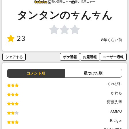
青い流星ニャー
青い流星ニャー
タンタンのㄘんㄘん
23
8年くらい前
シェアする
ボケ通報
お題通報
ユーザー通報
コメント順
星つけた順
ぐれぴれ
かわも
野獣先輩
AMMO
R.Liger