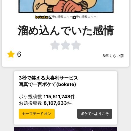
青い流星ニャー
青い流星ニャー
溜め込んでいた感情
6
8年くらい前
3秒で笑える大喜利サービス
写真で一言ボケて(bokete)
ボケ投稿数
115,511,748
件
お題投稿数
8,107,633
件
セーフモード オン
ボケてへようこそ