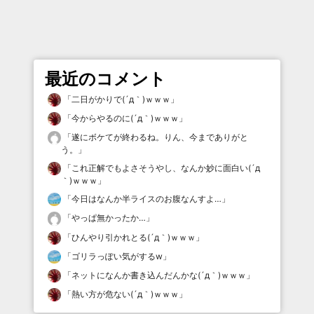
最近のコメント
「
二日がかりで(´д｀)ｗｗｗ
」
「
今からやるのに(´д｀)ｗｗｗ
」
「
遂にボケてが終わるね。りん、今までありがと
う。
」
「
これ正解でもよさそうやし、なんか妙に面白い(´д
｀)ｗｗｗ
」
「
今日はなんか半ライスのお腹なんすよ…
」
「
やっぱ無かったか…
」
「
ひんやり引かれとる(´д｀)ｗｗｗ
」
「
ゴリラっぽい気がするw
」
「
ネットになんか書き込んだんかな(´д｀)ｗｗｗ
」
「
熱い方が危ない(´д｀)ｗｗｗ
」