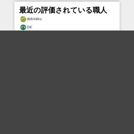
最近の評価されている職人
dokiraku
DK
12379×7224
風と共に猿股
なまらは
むー
Wakegi177674
なまらは
和尚
なみへえ
おすすめのボケを毎日お届け
いいね！する
フォローする