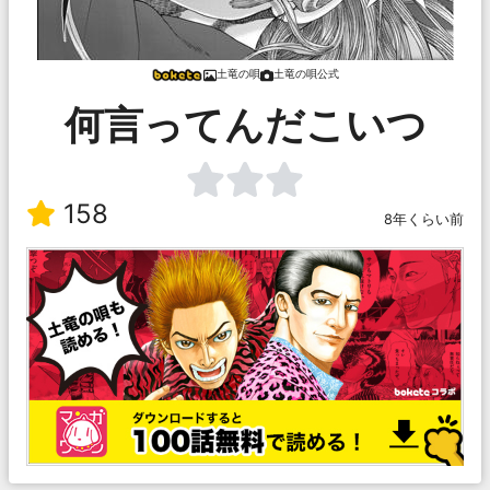
土竜の唄
土竜の唄公式
何言ってんだこいつ
158
8年くらい前