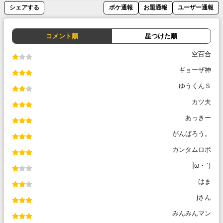
シェアする
ボケ通報
お題通報
ユーザー通報
コメント順
星つけた順
空百合
ギョーザ神
ゆうくんＳ
カツ夫
あっきー
がんばろう。
カンタムロボ
|ω・`)
はま
jさん
みんみんマン