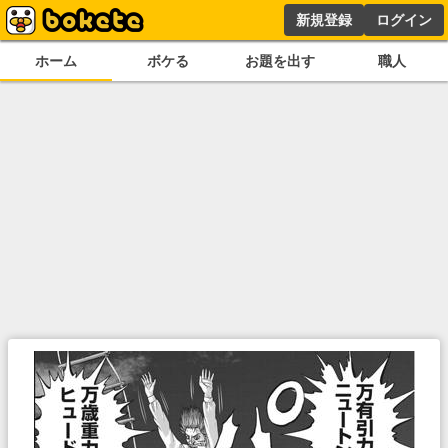
新規登録
ログイン
ホーム
ボケる
お題を出す
職人