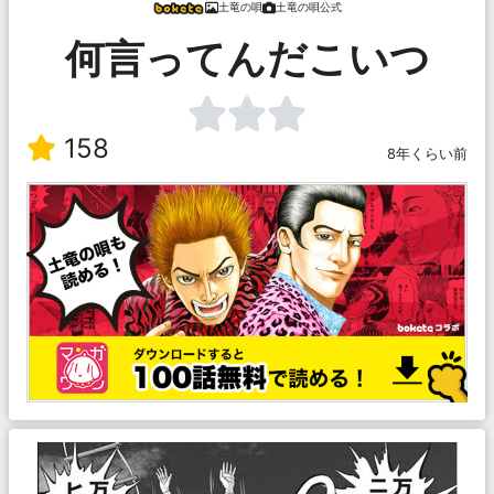
土竜の唄
土竜の唄公式
何言ってんだこいつ
158
8年くらい前