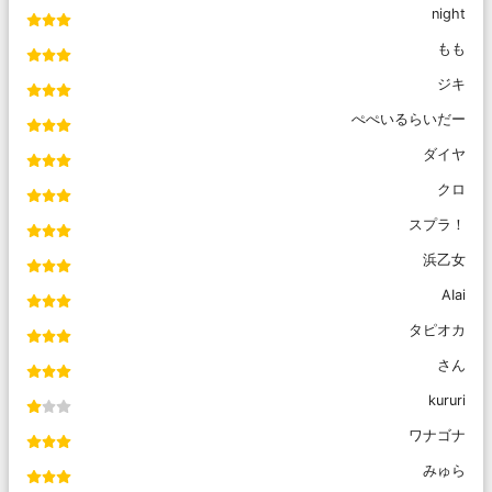
night
もも
ジキ
ぺぺいるらいだー
ダイヤ
クロ
スプラ！
浜乙女
AIai
タピオカ
さん
kururi
ワナゴナ
みゅら