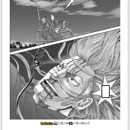
土竜の唄
土竜の唄公式