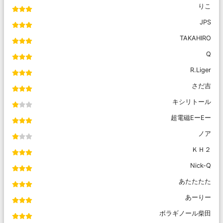
りこ
JPS
TAKAHIRO
Q
R.Liger
さだ吉
キシリトール
超電磁EーEー
ノア
ＫＨ２
Nick-Q
あたたたた
あーりー
ボラギノール柴田