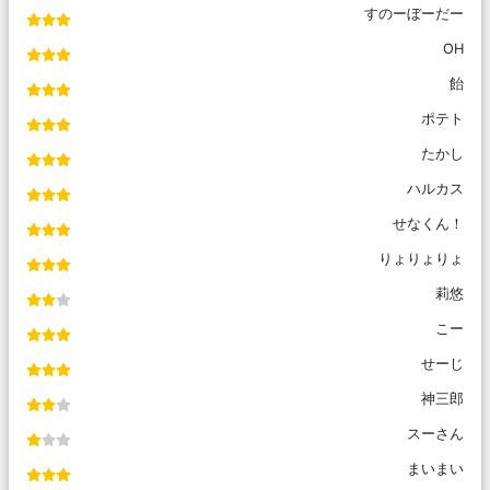
すのーぼーだー
OH
飴
ポテト
たかし
ハルカス
せなくん！
りょりょりょ
莉悠
こー
せーじ
神三郎
スーさん
まいまい