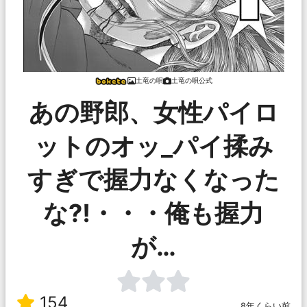
土竜の唄
土竜の唄公式
あの野郎、女性パイロ
ットのオッ_パイ揉み
すぎで握力なくなった
な⁈・・・俺も握力
が…
154
8年くらい前