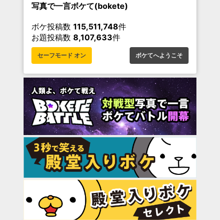
写真で一言ボケて(bokete)
ボケ投稿数
115,511,748
件
お題投稿数
8,107,633
件
セーフモード オン
ボケてへようこそ