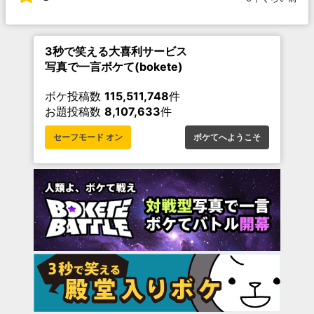
3秒で笑える大喜利サービス
写真で一言ボケて(bokete)
ボケ投稿数
115,511,748
件
お題投稿数
8,107,633
件
セーフモード オン
ボケてへようこそ