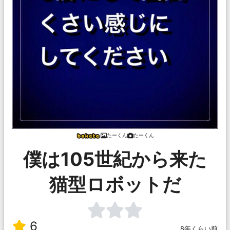
‌たーくん
‌たーくん
僕は105世紀から来た
猫型ロボットだ
6
8年くらい前