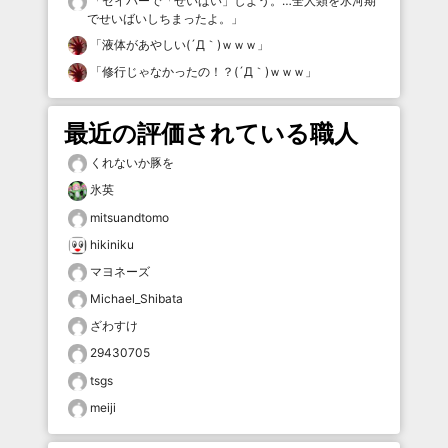
「
セイバーで「せいばい」しよう。…全人類を氷河期
でせいばいしちまったよ。
」
「
液体があやしい(´Д｀)ｗｗｗ
」
「
修行じゃなかったの！？(´Д｀)ｗｗｗ
」
最近の評価されている職人
くれないか豚を
氷英
mitsuandtomo
hikiniku
マヨネーズ
Michael_Shibata
ざわすけ
29430705
tsgs
meiji