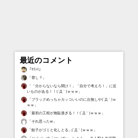
最近のコメント
「
ﾔﾗｼｲ
」
「
脅し？
」
「
「分からないなら聞け！」「自分で考えろ！」に近
いものがある！！(´Д｀)ｗｗｗ
」
「
ブラックめっちゃカッコいいのに台無しや(´Д｀)ｗ
ｗｗ
」
「
最初の工程が無駄過ぎる！！(´Д｀)ｗｗｗ
」
「
それ思ったw
」
「
餃子がゴミと化しとる…(´Д｀)ｗｗｗ
」