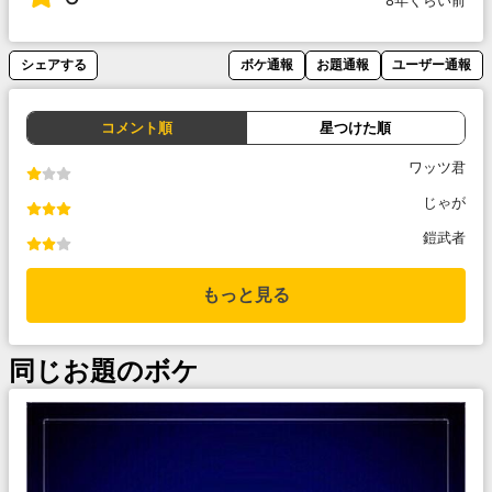
8年くらい前
シェアする
ボケ通報
お題通報
ユーザー通報
コメント順
星つけた順
ワッツ君
じゃが
鎧武者
もっと見る
同じお題のボケ