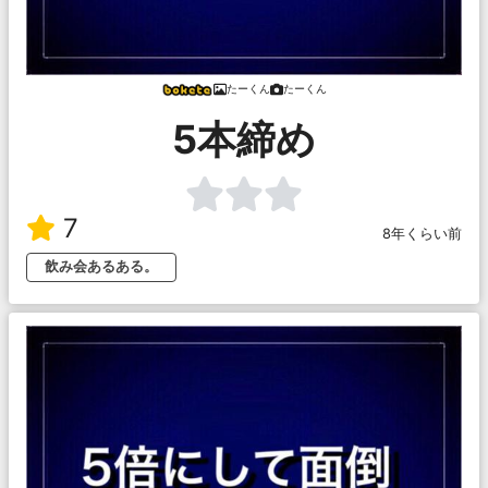
‌たーくん
‌たーくん
5本締め
7
8年くらい前
飲み会あるある。