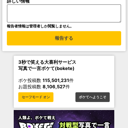
詳しい情報
報告者情報は管理者しか閲覧しません。
報告する
3秒で笑える大喜利サービス
写真で一言ボケて(bokete)
ボケ投稿数
115,501,231
件
お題投稿数
8,106,527
件
セーフモード オン
ボケてへようこそ