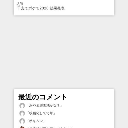
3/9
干支でボケて2026 結果発表
最近のコメント
「
おやま遊園地かな？
」
「
映画化してて草
」
「
ポキムン
」