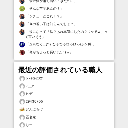
「
最近値が落ち着いてきたのに
」
「
そんな苗字あんの？
」
「
シチューだこれ！？
」
「
今の若い子は知らんでしょ？
」
「
後になって「絵？あれ本気にしたの？ウケるw」っ
て言いそう
」
「
△もなく…ぎゃひゃひゃひゃひゃ(ボケ狆)
」
「
鼻がちょっと長い(´д｀)ｗ
」
最近の評価されている職人
bikete2021
k___z
ヒデ
29430705
どんぶるげ
匿名家
むー