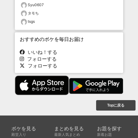
Syu0607
タモち
tsgs
おすすめのボケを毎日お届け
いいね！する
フォローする
フォローする
Topに戻る
ボケを見る
まとめを見る
お題を探す
殿堂入り
最新人気まとめ
新着お題