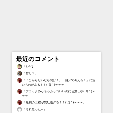
最近のコメント
「
ﾔﾗｼｲ
」
「
脅し？
」
「
「分からないなら聞け！」「自分で考えろ！」に近
いものがある！！(´Д｀)ｗｗｗ
」
「
ブラックめっちゃカッコいいのに台無しや(´Д｀)ｗ
ｗｗ
」
「
最初の工程が無駄過ぎる！！(´Д｀)ｗｗｗ
」
「
それ思ったw
」