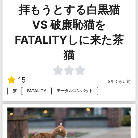
拝もうとする白黒猫
VS 破廉恥猫を
FATALITYしに来た茶
猫
15
8年くらい前
猫
FATALITY
モータルコンバット