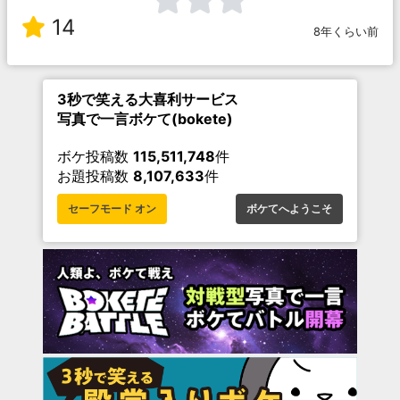
14
8年くらい前
3秒で笑える大喜利サービス
写真で一言ボケて(bokete)
ボケ投稿数
115,511,748
件
お題投稿数
8,107,633
件
セーフモード オン
ボケてへようこそ