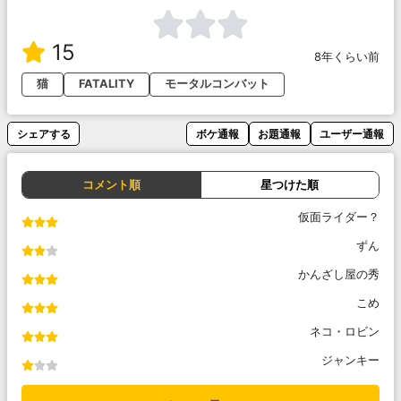
15
8年くらい前
猫
FATALITY
モータルコンバット
シェアする
ボケ通報
お題通報
ユーザー通報
コメント順
星つけた順
仮面ライダー？
ずん
かんざし屋の秀
こめ
ネコ・ロビン
ジャンキー