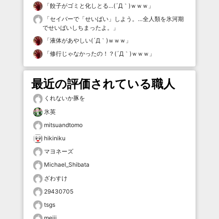
「
餃子がゴミと化しとる…(´Д｀)ｗｗｗ
」
「
セイバーで「せいばい」しよう。…全人類を氷河期
でせいばいしちまったよ。
」
「
液体があやしい(´Д｀)ｗｗｗ
」
「
修行じゃなかったの！？(´Д｀)ｗｗｗ
」
最近の評価されている職人
くれないか豚を
氷英
mitsuandtomo
hikiniku
マヨネーズ
Michael_Shibata
ざわすけ
29430705
tsgs
meiji