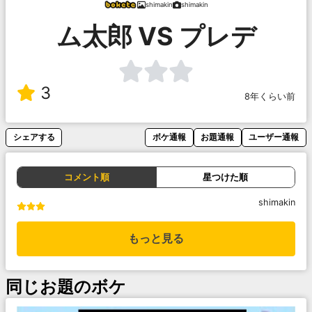
shimakin
shimakin
ム太郎 VS プレデ
3
8年くらい前
シェアする
ボケ通報
お題通報
ユーザー通報
コメント順
星つけた順
shimakin
もっと見る
同じお題のボケ