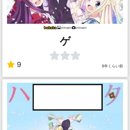
shimakin
shimakin
ゲ
9
8年くらい前