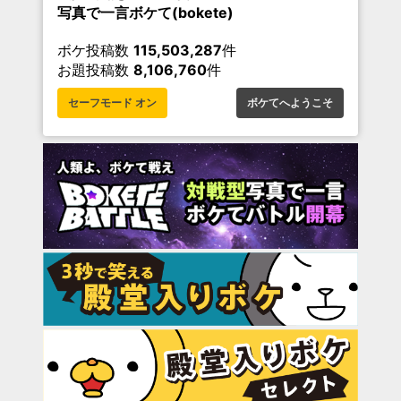
写真で一言ボケて(bokete)
ボケ投稿数
115,503,287
件
お題投稿数
8,106,760
件
セーフモード オン
ボケてへようこそ