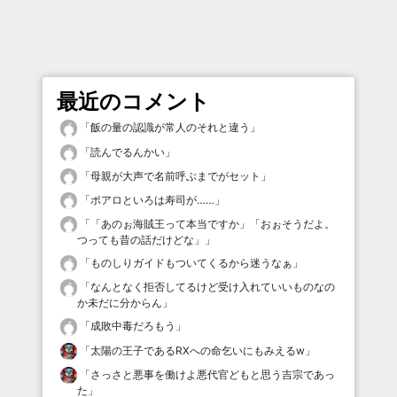
最近のコメント
「
飯の量の認識が常人のそれと違う
」
「
読んでるんかい
」
「
母親が大声で名前呼ぶまでがセット
」
「
ポアロといろは寿司が……
」
「
「あのぉ海賊王って本当ですか」「おぉそうだよ。
つっても昔の話だけどな」
」
「
ものしりガイドもついてくるから迷うなぁ
」
「
なんとなく拒否してるけど受け入れていいものなの
か未だに分からん
」
「
成敗中毒だろもう
」
「
太陽の王子であるRXへの命乞いにもみえるw
」
「
さっさと悪事を働けよ悪代官どもと思う吉宗であっ
た
」