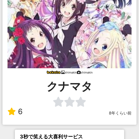
shimakin
shimakin
クナマタ
6
8年くらい前
3秒で笑える大喜利サービス