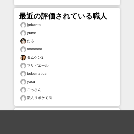
最近の評価されている職人
jprkanto
yume
だる
mmmmm
タムケン2
マサピエール
bokematica
yasu
ごっさん
新入りボケて民
おすすめのボケを毎日お届け
いいね！する
フォローする