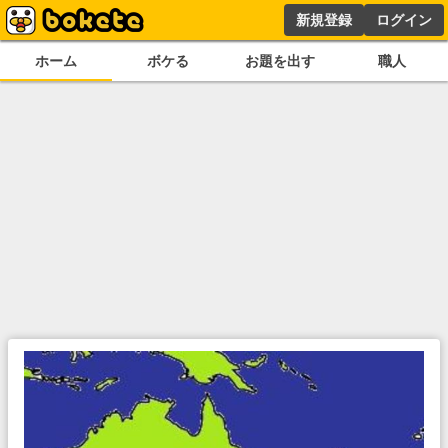
新規登録
ログイン
ホーム
ボケる
お題を出す
職人