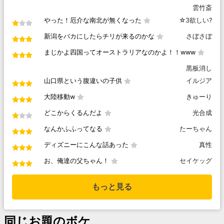
雲竹斎
やった！厄介な南北が無くなった
☆3欲しい?
新潟をバカにしたらチリが来るのかな
さぼさぼ
まじかよ四国ってオーストラリアなのかよ！！www
黒板消し
山口県という腹違いの子供
イルジア
大陸移動w
きゅーり
どこからくるんだよ
光合成
なんかふふってなる
たーちゃん
ディズニーにこんな話あった
真性
お、俺達の父ちゃん！
セイケッグ
もっと見る
同じお題のボケ