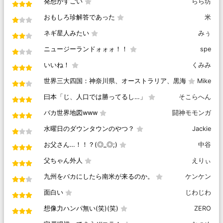
発想がすごい
らら坊
おもしろ珍解答であった
米
ネギ星人みたい
みぅ
ニュージーランドォォォ！！
spe
いいね！
くみみ
世界三大四国：神奈川県、オーストラリア、黒海
Mike
曰本「じ、人口では勝ってるし…」
そこらへん
バカ世界地図www
闘神モモンガ
水曜日のダウンタウンのやつ？
Jackie
お父さん…！！？(◎_◎;)
中谷
父ちゃん外人
えりぃ
九州をバカにしたら南米が来るのか。
ケンケン
面白い
じわじわ
想像力ハンパ無い(笑)(笑)
ZERO