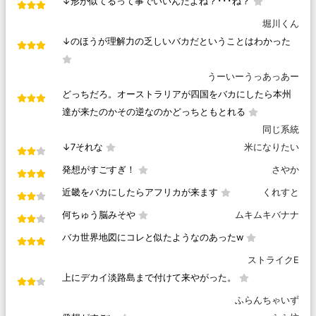
↓形が似てるって事でいいんだよね？･･･ね？
堀川くん
↓のほうが理解力の乏しいバカだということはわかった
うーいーうっあっあー
どっちだろ。オーストラリアが四国をバカにしたら本州
達が来たのかその逆なのかどっちともとれる
同じ系統
↓7それな
米になりたい
発想がすごすぎ！
さやか
近畿をバカにしたらアフリカが来ます
くれすと
何ちゅう脳みそや
ムキムキバナナ
バカ世界地図にコレと似たようなのあったw
ストライクE
上にデカイ淡路島まで付けて来やがった。
ふらんちゃいず