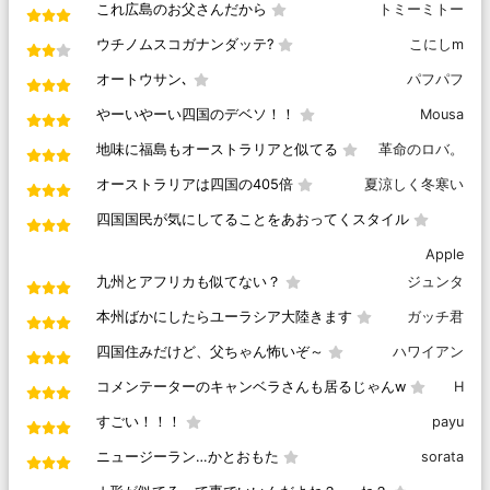
これ広島のお父さんだから
トミーミトー
ウチノムスコガナンダッテ?
こにしm
オートウサン､
パフパフ
やーいやーい四国のデベソ！！
Mousa
地味に福島もオーストラリアと似てる
革命のロバ。
オーストラリアは四国の405倍
夏涼しく冬寒い
四国国民が気にしてることをあおってくスタイル
Apple
九州とアフリカも似てない？
ジュンタ
本州ばかにしたらユーラシア大陸きます
ガッチ君
四国住みだけど、父ちゃん怖いぞ～
ハワイアン
コメンテーターのキャンベラさんも居るじゃんw
H
すごい！！！
payu
ニュージーラン…かとおもた
sorata