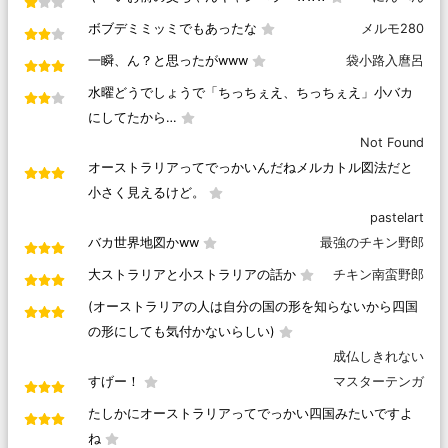
ボブデミミッミでもあったな
メルモ280
一瞬、ん？と思ったがwww
袋小路入麿呂
水曜どうでしょうで「ちっちぇえ、ちっちぇえ」小バカ
にしてたから…
Not Found
オーストラリアってでっかいんだねメルカトル図法だと
小さく見えるけど。
pastelart
バカ世界地図かww
最強のチキン野郎
大ストラリアと小ストラリアの話か
チキン南蛮野郎
(オーストラリアの人は自分の国の形を知らないから四国
の形にしても気付かないらしい)
成仏しきれない
すげー！
マスターテンガ
たしかにオーストラリアってでっかい四国みたいですよ
ね