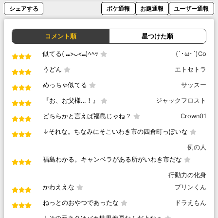
シェアする
ボケ通報
お題通報
ユーザー通報
コメント順
星つけた順
似てる( ⑉>ᴗ<⑉)ﾍﾍｯ
(`･ω･´)Co
うどん
エトセトラ
めっちゃ似てる
サッスー
『お、お父様…！』
ジャックフロスト
どちらかと言えば福島じゃね？
Crown01
↓それな。ちなみにそこいわき市の四倉町っぽいな
例の人
福島わかる。キャンベラがある所がいわき市だな
行動力の化身
かわええな
プリンくん
ねっとのおやつであったな
ドラえもん