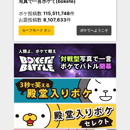
写真で一言ボケて(bokete)
ボケ投稿数
115,511,748
件
お題投稿数
8,107,633
件
セーフモード オン
ボケてへようこそ