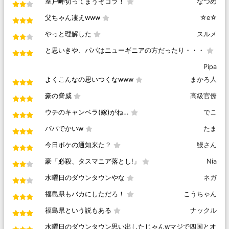
室戸岬切ってまうぞコラ！
なつめ
父ちゃん凄えwww
☆e☆
やっと理解した
スルメ
と思いきや、パパはニューギニアの方だったり・・・
Pipa
よくこんなの思いつくなwww
まかろ人
豪の脅威
高級官僚
ウチのキャンベラ(嫁)がね…
でこ
パパでかいw
たま
今日ボケの通知来た？
鰻さん
豪「必殺、タスマニア落とし!」
Nia
水曜日のダウンタウンやな
ネガ
福島県もバカにしただろ！
こうちゃん
福島県という説もある
ナックル
水曜日のダウンタウン思い出したじゃんwマジで四国とオ