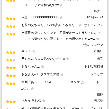
ーストラリア違和感ないw
ルナー
↓星5000000000000000
IRS@ﾇﾍﾞｽｺ
お前の父ちゃん、ハゲ(砂漠)てるやん！
サトームセン
水曜日のダウンタウンで「四国がオーストラリアになっ
ていても気づかない説」やってたの思い出したwww
7色のシマウマ
豪ッ！
鈴美紅
父ちゃんも大人気ないなオイw
猫又
お父ちゃん…
NERV清掃員
お父さんwithタスマニア島
トラップ
本州「あ〜………いや…………………スンマセン…………(-
_-;)」
福様
↓みぅ それな
南北朝
やーいお前の父ちゃんキャンベラーwww
にんべん