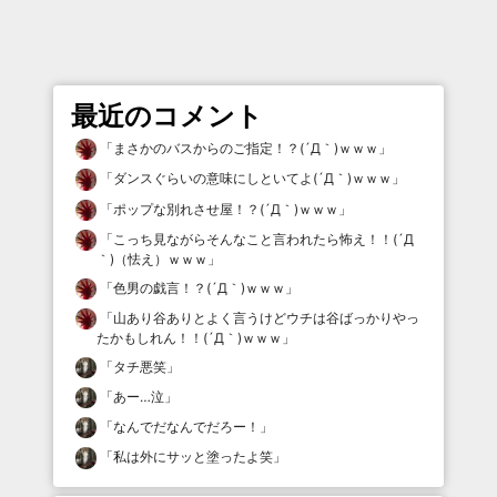
最近のコメント
「
まさかのバスからのご指定！？(´Д｀)ｗｗｗ
」
「
ダンスぐらいの意味にしといてよ(´Д｀)ｗｗｗ
」
「
ポップな別れさせ屋！？(´Д｀)ｗｗｗ
」
「
こっち見ながらそんなこと言われたら怖え！！(´Д
｀)（怯え）ｗｗｗ
」
「
色男の戯言！？(´Д｀)ｗｗｗ
」
「
山あり谷ありとよく言うけどウチは谷ばっかりやっ
たかもしれん！！(´Д｀)ｗｗｗ
」
「
タチ悪笑
」
「
あー…泣
」
「
なんでだなんでだろー！
」
「
私は外にサッと塗ったよ笑
」