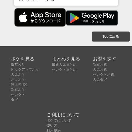
Topに戻る
ボケを見る
まとめを見る
お題を探す
殿堂入り
最新人気まとめ
新着お題
ピックアップボケ
セレクトまとめ
人気お題
人気ボケ
セレクトお題
注目ボケ
人気タグ
急上昇ボケ
新着ボケ
セレクト
タグ
ご利用について
ボケてについて
使い方
利用規約