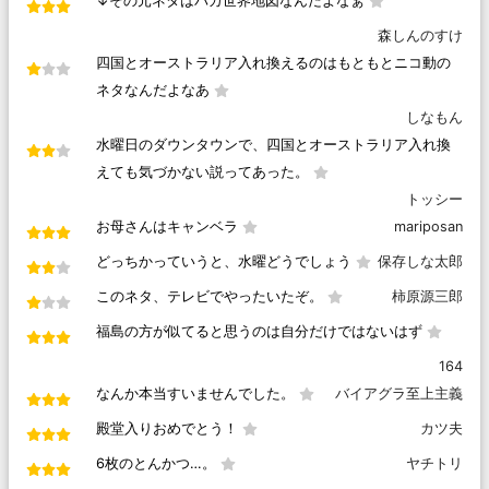
↓その元ネタはバカ世界地図なんだよなぁ
森しんのすけ
四国とオーストラリア入れ換えるのはもともとニコ動の
ネタなんだよなあ
しなもん
水曜日のダウンタウンで、四国とオーストラリア入れ換
えても気づかない説ってあった。
トッシー
お母さんはキャンベラ
mariposan
どっちかっていうと、水曜どうでしょう
保存しな太郎
このネタ、テレビでやったいたぞ。
柿原源三郎
福島の方が似てると思うのは自分だけではないはず
164
なんか本当すいませんでした。
バイアグラ至上主義
殿堂入りおめでとう！
カツ夫
6枚のとんかつ…。
ヤチトリ