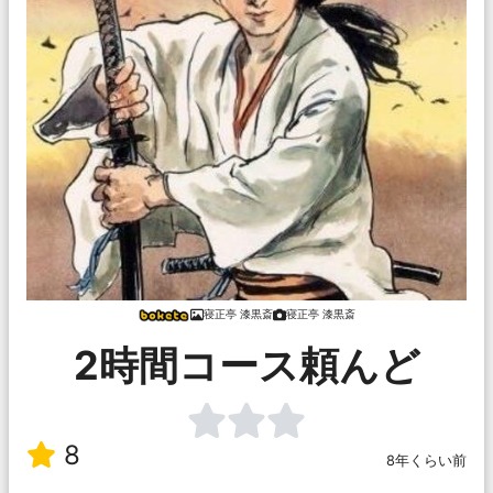
寝正亭 漆黒斎
寝正亭 漆黒斎
2時間コース頼んど
8
8年くらい前