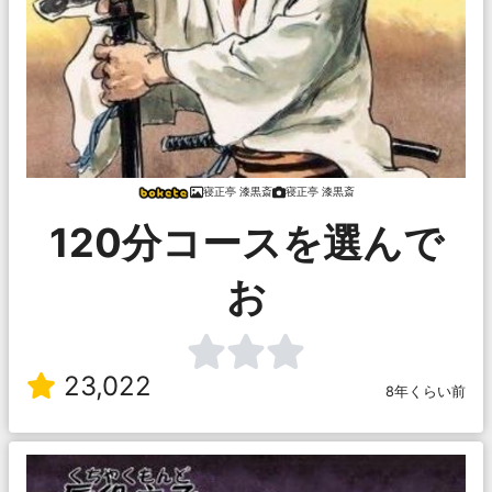
寝正亭 漆黒斎
寝正亭 漆黒斎
120分コースを選んで
お
23,022
8年くらい前