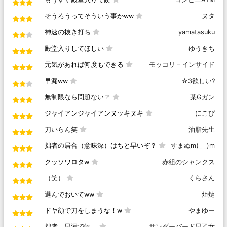
そうろうってそういう事かww
ヌタ
神速の抜き打ち
yamatasuku
殿堂入りしてほしい
ゆうきち
元気があれば何度もできる
モッコリ－インサイド
早漏ww
☆3欲しい?
無制限なら問題ない？
某Gガン
ジャイアンジャイアンヌッキヌキ
にこぴ
刀いらん笑
油脂先生
拙者の居合（意味深）はちと早いぞ？
すまぬm(_ _)m
クッソワロタw
赤組のシャンクス
（笑）
くらさん
選んでおいてww
炬燵
ドヤ顔で刀をしまうな！w
やまゆー
拙者、早漏で候。
サンダーバード早乙女