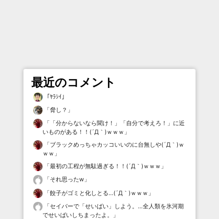
最近のコメント
「
ﾔﾗｼｲ
」
「
脅し？
」
「
「分からないなら聞け！」「自分で考えろ！」に近
いものがある！！(´Д｀)ｗｗｗ
」
「
ブラックめっちゃカッコいいのに台無しや(´Д｀)ｗ
ｗｗ
」
「
最初の工程が無駄過ぎる！！(´Д｀)ｗｗｗ
」
「
それ思ったw
」
「
餃子がゴミと化しとる…(´Д｀)ｗｗｗ
」
「
セイバーで「せいばい」しよう。…全人類を氷河期
でせいばいしちまったよ。
」