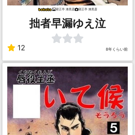
寝正亭 漆黒斎
寝正亭 漆黒斎
拙者早漏ゆえ泣
12
8年くらい前