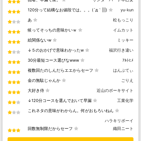
120分って結構なお値段では。。。(´д｀|||)
yu-kun
あ
松もっこり
候ってそっちの意味かいｗ
イムカット
絵関係ないw
ミッキー
↓５のおかげで意味わかったw
福沢行き違い
30分最短コース選びなwww
ｱﾙﾄﾋﾒ
複数回たのしんだらエエからセーフ
はんぷてぃ
金の無駄じゃんか
ごりえ
大好き侍
近山のボーキサイト
↓120分コースを選んでおいて早漏
工業化学
これネタの意味がわからん。何がおもろいねん
ハラキリボーイ
回数無制限だからセーフ
織田ニート