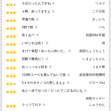
５分だったんですね
㌧ヵツ
↓鞘、余ってますよ
二十日鼠
早漏で候
きぃたち
5秒で候
ぺち
長くね？
純愛BBA学園
いやこれは吹く
旭
すげー発想！めっちゃ吹いた。
南国ちょうちょう
回数で勝負だ！
いまよしちゃん
めっっっちゃ好き
うまか棒
120秒コースを選んでおいて候
超放棄的特務機関
5↓そのタケノコの里しまえよ
クローズkz
あと一歩でせっ○！だったでござるのにな
神聖サイザー
クッソワロマ
しゅうやん