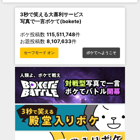
3秒で笑える大喜利サービス
写真で一言ボケて(bokete)
ボケ投稿数
115,511,748
件
お題投稿数
8,107,633
件
セーフモード オン
ボケてへようこそ