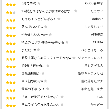
5分で撃沈
CoCo壱10辛
1時間あればなんとか復活するはず…
たこウィ
もうちょっとがんばろ！
dolphin
選んでおいて…
ちぇりちぇり
やかましいわwww
AKIHIRO
物語のセリフ9割がaegi声かも
CHIIDA
まだだッ‼︎
べるどぅもーる
唇役主丞ならぬ口ヌくモードかなw
ジャックフロスト
119分『解せぬ』
星をアゲる人
無限発射編か
断罪キャラメリゼ
キメ顔やめろw
道に落ちたフナ
最高の下ネ_タ！
革命を起こす犬
「５」が物語るやるせなさ
ハル
サムライも色々あるんだね
かっぎー