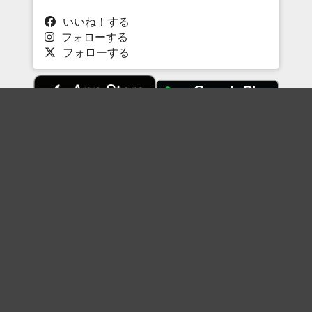
いいね！する
フォローする
フォローする
Topに戻る
ボケを見る
まとめを見る
お題を探す
殿堂入り
最新人気まとめ
新着お題
ピックアップボケ
セレクトまとめ
人気お題
人気ボケ
セレクトお題
注目ボケ
人気タグ
急上昇ボケ
新着ボケ
セレクト
タグ