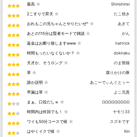
最高
Shinshinsi
2こすりで昇天
たこ焼き
おれもこの兄ちゃんとやりたいぜ^
あきて
あとの115分は賢者モードで雑談
がん
返金はお断り致しますwww
hattrick
時間もったいなくないか？
dokiraku
天才か、そうロング
のま熊猫
草
腐りかけの豚
誰か説明
あこーでぃんぐとぅー
早漏は草
よこ兄貴
まぁ、口役だしｗ
ΩΩΩΩΩΩΩΩΩ
時間内は何回でも！
ヤモリ33
ワイも50分コースで候
スズキです
はやくイクで候
Kin