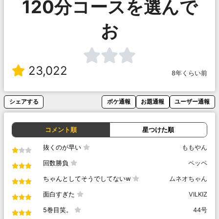
120分コースを選んで
お
23,022
8年くらい前
シェアする
ボケ通報
お題通報
ユーザー通報
コメント順
星つけた順
抜くのが早い
ももやん
回数勝負
ペッペ
ちゃんとしてそうでしてないw
ムネオちゃん
面白すぎた
VILKIZ
5巻目笑。
44号