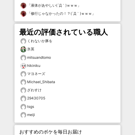
「
液体があやしい(´Д｀)ｗｗｗ
」
「
修行じゃなかったの！？(´Д｀)ｗｗｗ
」
最近の評価されている職人
くれないか豚を
氷英
mitsuandtomo
hikiniku
マヨネーズ
Michael_Shibata
ざわすけ
29430705
tsgs
meiji
おすすめのボケを毎日お届け