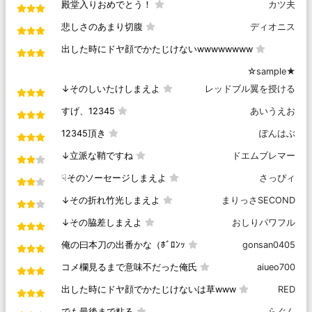
殿堂入りおめでとう！
カツ夫
悲しさのあまり切腹
ディオニス
出した時にドヤ顔でかたじけないwwwwwwww
☆sample★
↓そのしいたけしまえよ
レッドブル翼を授ける
すげ、12345
あいうえお
12345頂き
ぽんはぶ
↓立派な鞘ですね
ドエムブレマー
☟そのソーセージしまえよ
さっぴィ
↓その折れ竹光しまえよ
まりっさSECOND
↓その脇差しまえよ
おしりパワフル
俺の曰本刀の出番かな（ﾎﾞﾛﾝｯ
gonsan0405
コメ欄見るまで意味不だった俺氏
aiueo700
出した時にドヤ顔でかたじけないは草www
RED
でも最後まで粘る
らぐん