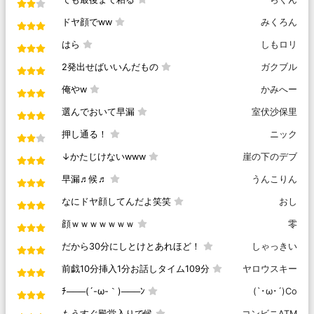
ドヤ顔でww
みくろん
はら
しもロリ
2発出せばいいんだもの
ガクブル
俺やw
かみへー
選んでおいて早漏
室伏沙保里
押し通る！
ニック
↓かたじけないwww
崖の下のデブ
早漏♬候♬
うんこりん
なにドヤ顔してんだよ笑笑
おし
顔ｗｗｗｗｗｗｗ
零
だから30分にしとけとあれほど！
しゃっきい
前戯10分挿入1分お話しタイム109分
ヤロウスキー
ﾁ───(´-ω-｀)───ﾝ
(`･ω･´)Co
もうすぐ殿堂入りで候
コンビニATM