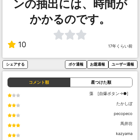
ンの抽出には、時間が
かかるのです。
10
17年くらい前
シェアする
ボケ通報
お題通報
ユーザー通報
コメント順
星つけた順
藻 [自爆ボタン→●]
たかしぼ
pecopeco
馬井坊
kazyama