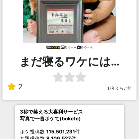
ある～ん
ある～ん
まだ寝るワケには…
2
17年くらい前
3秒で笑える大喜利サービス
写真で一言ボケて(bokete)
ボケ投稿数
115,501,231
件
お題投稿数
8,106,527
件