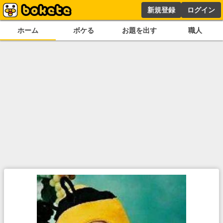
新規登録
ログイン
ホーム
ボケる
お題を出す
職人