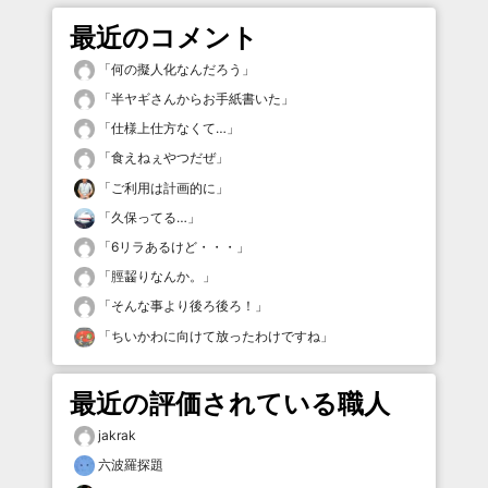
最近のコメント
「
何の擬人化なんだろう
」
「
半ヤギさんからお手紙書いた
」
「
仕様上仕方なくて…
」
「
食えねぇやつだぜ
」
「
ご利用は計画的に
」
「
久保ってる…
」
「
6リラあるけど・・・
」
「
脛齧りなんか。
」
「
そんな事より後ろ後ろ！
」
「
ちいかわに向けて放ったわけですね
」
最近の評価されている職人
jakrak
六波羅探題