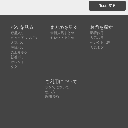
Topに戻る
ボケを見る
まとめを見る
お題を探す
殿堂入り
最新人気まとめ
新着お題
ピックアップボケ
セレクトまとめ
人気お題
人気ボケ
セレクトお題
注目ボケ
人気タグ
急上昇ボケ
新着ボケ
セレクト
タグ
ご利用について
ボケてについて
使い方
利用規約
よくある質問
クッキーの利用について
お問い合わせ
広告掲載について
運営会社