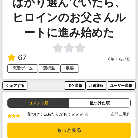
ばかり選んでいたら、
ヒロインのお父さんル
ートに進み始めた
67
8年くらい前
恋愛ゲーム
選択肢
重要
シェアする
ボケ通報
お題通報
ユーザー通報
コメント順
星つけた順
花つけてるあたりがもうｗｗｗ
左門二毛作
もっと見る