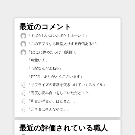
最近のコメント
「
すばらしいコンボボケ！上手い！
」
「
このアプリなら殿堂入りする自信ある^_^
」
「
(どこに停めたっけ…(涙目))
」
「
可愛い☆
」
「
心配なんだよね✨
」
「
(*^^*) ありがとうございます
」
「
サプライズの要求を突きつけていくスタイル
」
「
高度な読み合いをしていただと！？
」
「
和食か洋食か、はたまた…
」
「
元ネタはそんなやつ。
」
最近の評価されている職人