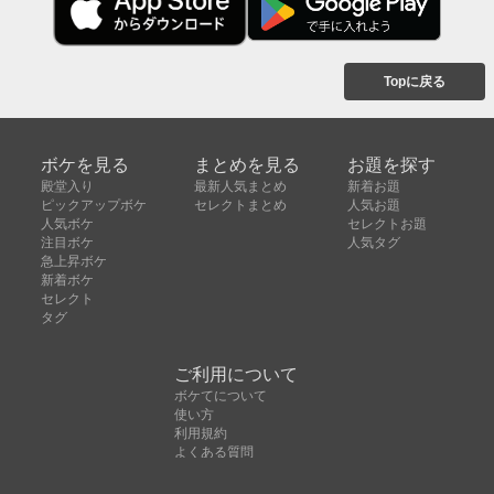
Topに戻る
ボケを見る
まとめを見る
お題を探す
殿堂入り
最新人気まとめ
新着お題
ピックアップボケ
セレクトまとめ
人気お題
人気ボケ
セレクトお題
注目ボケ
人気タグ
急上昇ボケ
新着ボケ
セレクト
タグ
ご利用について
ボケてについて
使い方
利用規約
よくある質問
クッキーの利用について
お問い合わせ