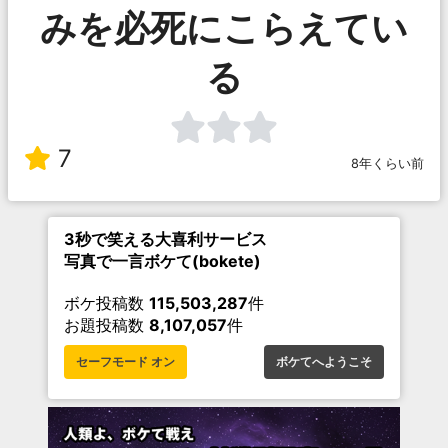
みを必死にこらえてい
る
7
8年くらい前
3秒で笑える大喜利サービス
写真で一言ボケて(bokete)
ボケ投稿数
115,503,287
件
お題投稿数
8,107,057
件
セーフモード オン
ボケてへようこそ