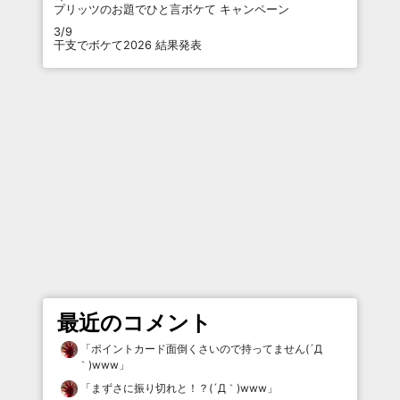
プリッツのお題でひと言ボケて キャンペーン
3/9
干支でボケて2026 結果発表
最近のコメント
「
ポイントカード面倒くさいので持ってません(´Д
｀)www
」
「
まずさに振り切れと！？(´Д｀)www
」