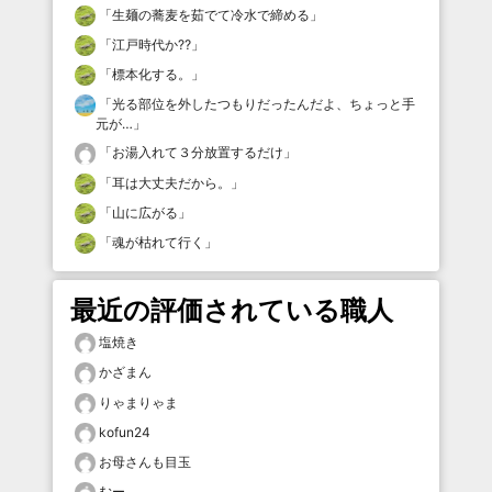
「
生麺の蕎麦を茹でて冷水で締める
」
「
江戸時代か⁇
」
「
標本化する。
」
「
光る部位を外したつもりだったんだよ、ちょっと手
元が…
」
「
お湯入れて３分放置するだけ
」
「
耳は大丈夫だから。
」
「
山に広がる
」
「
魂が枯れて行く
」
最近の評価されている職人
塩焼き
かざまん
りゃまりゃま
kofun24
お母さんも目玉
むー