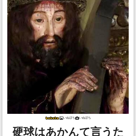
いぬぽち
いぬぽち
硬球はあかんて言うた