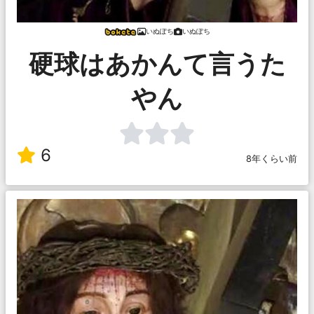
いぬぽち
いぬぽち
硬球はあかんて言うた
やん
6
8年くらい前