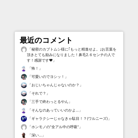
最近のコメント
「
秘密のカブトムシ様に｢もっと精進せよ。｣お言葉を
頂きとても励みになりました！鼻毛2.６センチの人で
す！感謝です♥️
」
「
怖！
」
「
可愛いのでヨシッ！
」
「
おじいちゃんじゃないのか？
」
「
それで？
」
「
三手で終わっとるやん
」
「
そんなのあっていいのかよ…
」
「
ギャラクシーじゃなきゃ駄目！？(ワルニーズ)
」
「
ホンモノの"全アル中の呼吸"
」
「
深い…
」