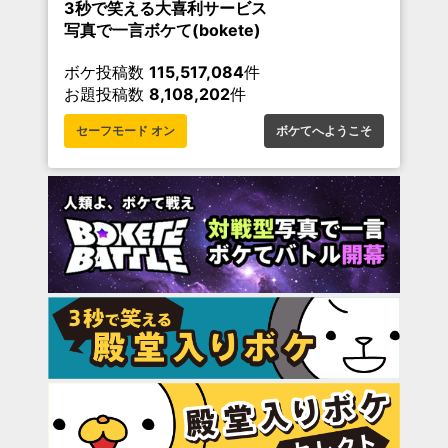
3秒で笑える大喜利サービス
写真で一言ボケて(bokete)
ボケ投稿数
115,517,084
件
お題投稿数
8,108,202
件
セーフモード オン
ボケてへようこそ