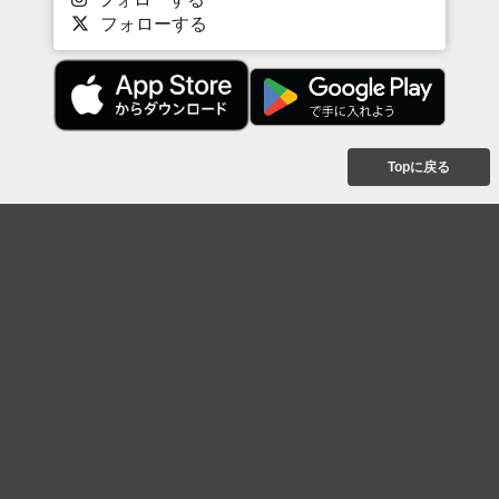
フォローする
Topに戻る
ボケを見る
まとめを見る
お題を探す
殿堂入り
最新人気まとめ
新着お題
ピックアップボケ
セレクトまとめ
人気お題
人気ボケ
セレクトお題
注目ボケ
人気タグ
急上昇ボケ
新着ボケ
セレクト
タグ
ご利用について
ボケてについて