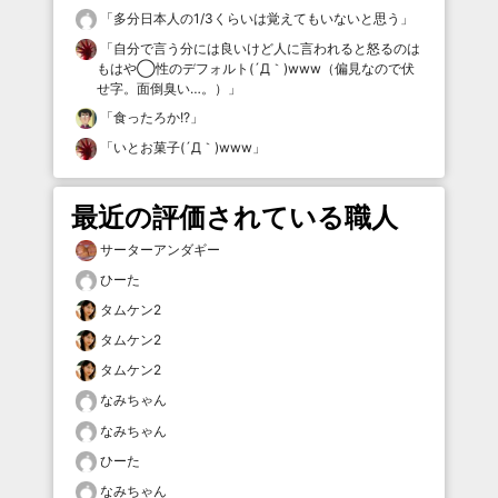
「
多分日本人の1/3くらいは覚えてもいないと思う
」
「
自分で言う分には良いけど人に言われると怒るのは
もはや◯性のデフォルト(´Д｀)www（偏見なので伏
せ字。面倒臭い…。）
」
「
食ったろか!?
」
「
いとお菓子(´Д｀)www
」
最近の評価されている職人
サーターアンダギー
ひーた
タムケン2
タムケン2
タムケン2
なみちゃん
なみちゃん
ひーた
なみちゃん