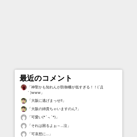
最近のコメント
「
神聖かも知れんが防御柵が低すぎる！！(´Д
｀)www
」
「
大阪に逃げまっせ!!
」
「
大阪の姉貴ちゃいますのん?
」
「
可愛い(*´﹃`*)
」
「
それは困るよぉ～…泣
」
「
可哀想に…
」