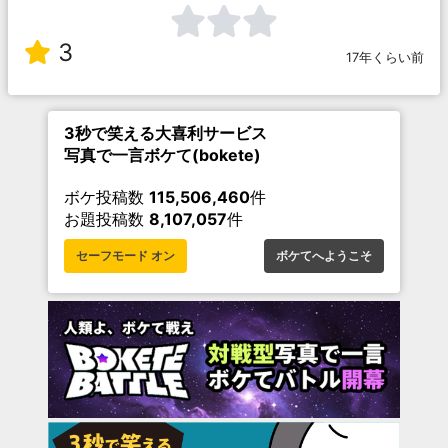
3
17年くらい前
3秒で笑える大喜利サービス
写真で一言ボケて(bokete)
ボケ投稿数
115,506,460
件
お題投稿数
8,107,057
件
セーフモード オン
ボケてへようこそ