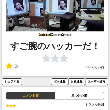
hiroshi
hiroshi
すご腕のハッカーだ！
3
17年くらい前
シェアする
ボケ通報
お題通報
ユーザー通報
コメント順
星つけた順
ミラクル長田