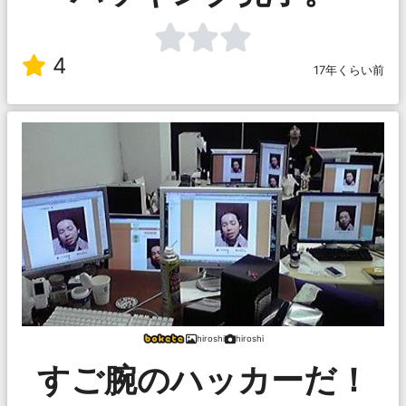
4
17年くらい前
hiroshi
hiroshi
すご腕のハッカーだ！