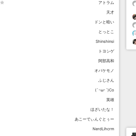
アトラム
天才
ドンと暗い
とっとこ
Shinshinsi
トヨシゲ
阿部高和
オバケモノ
ふじさん
(`･ω･´)Co
英雄
ほざいたな！
あこーでぃんぐとぅー
NerdLihcrm