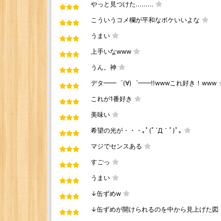
やっと見つけた.........
こういうコメ欄が平和なボケいいよな
うまい
上手いなwww
うん。神
デタ━━゜(∀)゜━━!!wwwこれ好き！www
これが1番好き
美味い
希望の光が・・・｡ﾟ(ﾟ´Д｀ﾟ)ﾟ｡
マジでセンスある
すごっ
うまい
↓缶ずめw
↓缶ずめが開けられるのを中から見上げた図