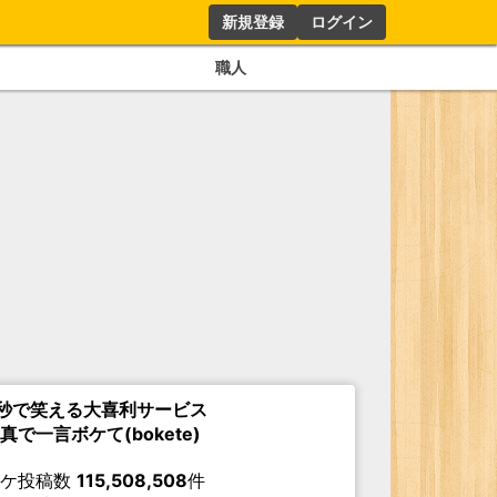
新規登録
ログイン
職人
秒で笑える大喜利サービス
真で一言ボケて(bokete)
ボケ投稿数
115,508,508
件