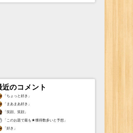
最近のコメント
「
ちょっと好き
」
「
まあまあ好き
」
「
笑顔、笑顔
」
「
このお題で最も★獲得数多いと予想
」
「
好き
」