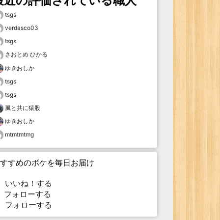
最近の評価されている職人
tsgs
verdasco03
tsgs
さおとめ ひかる
ゆきおしか
tsgs
tsgs
風と共に猿股
ゆきおしか
mtmtmtmg
すすめのボケを毎日お届け
いいね！する
フォローする
フォローする