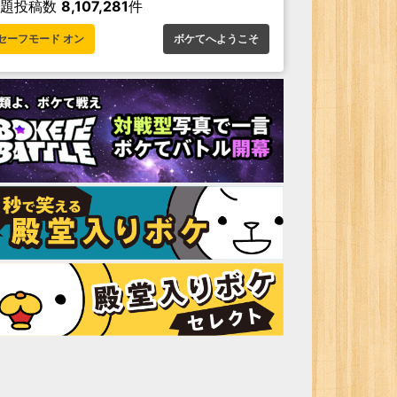
お題投稿数
8,107,281
件
セーフモード オン
ボケてへようこそ