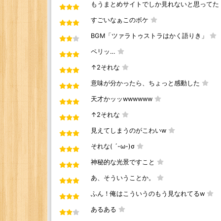
もうまとめサイトでしか見れないと思ってた
すごいなぁこのボケ
BGM「ツァラトゥストラはかく語りき」
ペリッ…
↑2それな
意味が分かったら、ちょっと感動した
天才かッッwwwwww
↑2それな
見えてしまうのがこわい‪w
それな( ´-ω-)σ
神秘的な光景ですこと
あ、そういうことか。
ふん！俺はこういうのもう見なれてるw
あるある