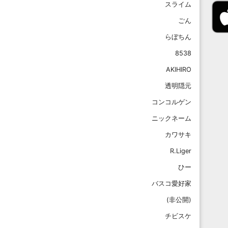
スライム
ごん
らぼちん
8538
AKIHIRO
透明隠元
コンコルゲン
ニックネーム
カワサキ
R.Liger
ひー
バスコ愛好家
(非公開)
チビスケ