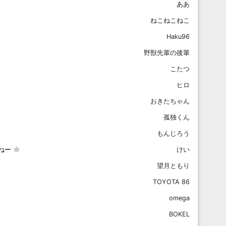
ああ
ねこねこねこ
Haku96
野獣先輩の後輩
こたつ
ヒロ
おきたちゃん
孤独くん
もんじろう
ねー
けい
望月ともり
TOYOTA 86
omega
BOKEL