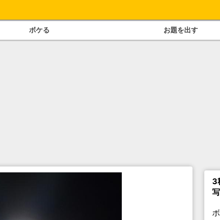
ボケる
お題を出す
3
写