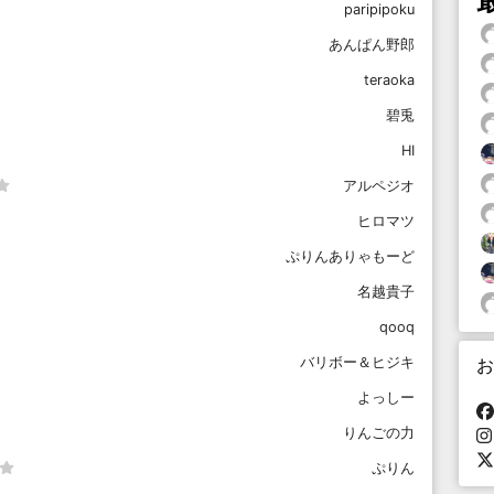
paripipoku
あんぱん野郎
teraoka
碧兎
HI
アルペジオ
ヒロマツ
ぷりんありゃもーど
名越貴子
qooq
お
バリボー＆ヒジキ
よっしー
りんごの力
ぷりん