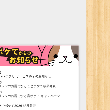
5
oketeアプリ サービス終了のお知らせ
15
リッツのお題でひとことボケて結果発表
10
リッツのお題でひと言ボケて キャンペーン
9
支でボケて2026 結果発表