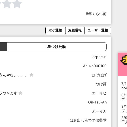
8年くらい前
ボケ通報
お題通報
ユーザー通報
星つけた順
orpheus
Asuka000100
うんやな、、、」
ほげほげ
7/1
つけ麺
b
ラつきます
エーリヒ
6/
プ
On-Tsu-An
3/
プ
ぶーりん
3/
はみ出し者です伽藍堂
干