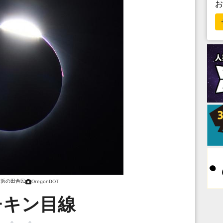
横浜の田舎民
OregonDOT
チキン目線