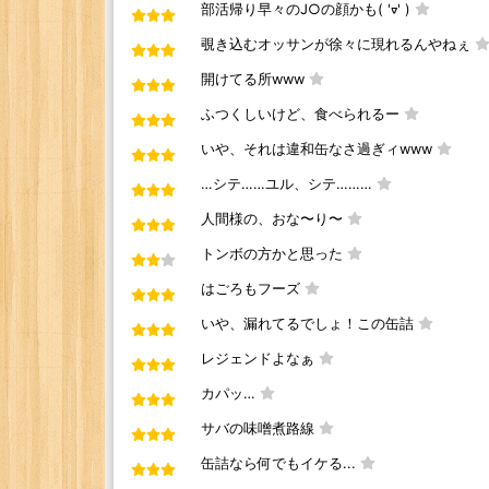
部活帰り早々のJ○の顔かも( 'ᢦ' )
覗き込むオッサンが徐々に現れるんやねぇ
開けてる所www
ふつくしいけど、食べられるー
いや、それは違和缶なさ過ぎィwww
…シテ……ユル、シテ………
人間様の、おな〜り〜
トンボの方かと思った
はごろもフーズ
いや、漏れてるでしょ！この缶詰
レジェンドよなぁ
カパッ…
サバの味噌煮路線
缶詰なら何でもイケる...