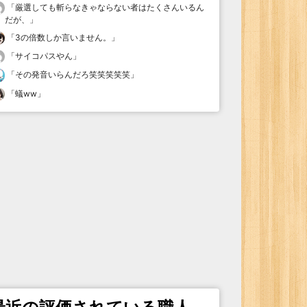
「
厳選しても斬らなきゃならない者はたくさんいるん
だが、
」
「
3の倍数しか言いません。
」
「
サイコパスやん
」
「
その発音いらんだろ笑笑笑笑笑
」
「
蟻ww
」