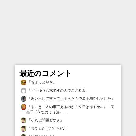
最近のコメント
「
ちょっと好き
」
「
どーゆう欲求ですのんでござるよ
」
「
思い出して笑ってしまったので星を増やしました
」
「
まこと「人の事言えるのか？今日は帰るか…」 美
奈子「何なのよ（怒）」
」
「
それは問題どすぇ
」
「
寝てるだけだから(ry
」