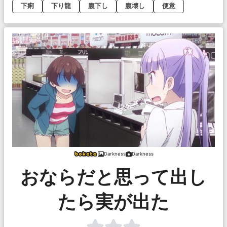
下痢
下り龍
腹下し
腹壊し
便意
Darkness
Darkness
おならだと思って出し
たら実が出た