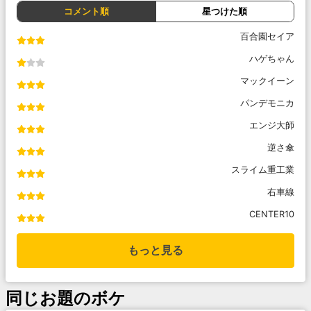
コメント順
星つけた順
百合園セイア
ハゲちゃん
マックイーン
パンデモニカ
エンジ大師
逆さ傘
スライム重工業
右車線
CENTER10
もっと見る
同じお題のボケ