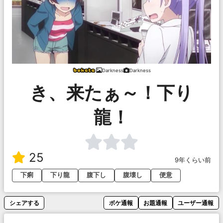
Darkness
Darkness
き、来たぁ～！下り
龍！
25
9年くらい前
下痢
下り龍
腹下し
腹壊し
便意
シェアする
ボケ通報
お題通報
ユーザー通報