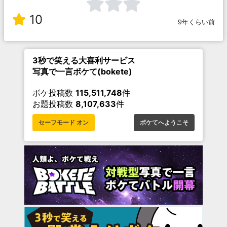
10
9年くらい前
3秒で笑える大喜利サービス
写真で一言ボケて(bokete)
ボケ投稿数
115,511,748
件
お題投稿数
8,107,633
件
セーフモード オン
ボケてへようこそ