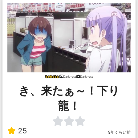
Darkness
Darkness
き、来たぁ～！下り
龍！
25
9年くらい前