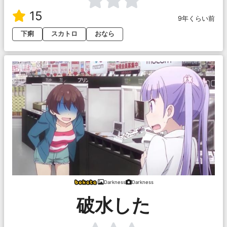
15
9年くらい前
下痢
スカトロ
おなら
Darkness
Darkness
破水した