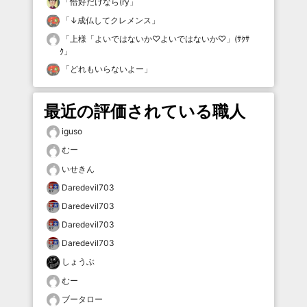
「
恰好だけなら(ry
」
「
↓成仏してクレメンス
」
「
上様「よいではないか♡よいではないか♡」(ｻｸｻ
ｸ
」
「
どれもいらないよー
」
最近の評価されている職人
iguso
むー
いせきん
Daredevil703
Daredevil703
Daredevil703
Daredevil703
しょうぶ
むー
ブータロー