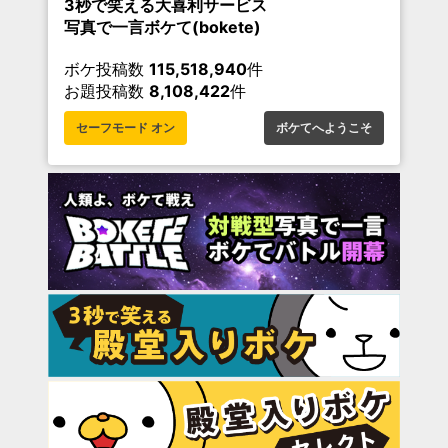
3秒で笑える大喜利サービス
写真で一言ボケて(bokete)
ボケ投稿数
115,518,940
件
お題投稿数
8,108,422
件
セーフモード オン
ボケてへようこそ