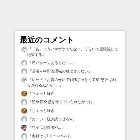
最近のコメント
「
「あ、そういやボケてたなー」くらいで星確認して
絶望する
」
「
逆パターンあるんだ……
」
「
若者～中間管理職の肌に合わない
」
「
レッド「お前のせいで戦隊じゃなくて変_態呼ばわ
りされるんだぞ!!」
」
「
ちょっと好き
」
「
逆☆変☆態を待っていられなかった
」
「
ちょっと好き
」
「
おーい 続き読ませろw
」
「
ワイは犯罪者や…
」
「
名付けて｢ドーンベル｣
」