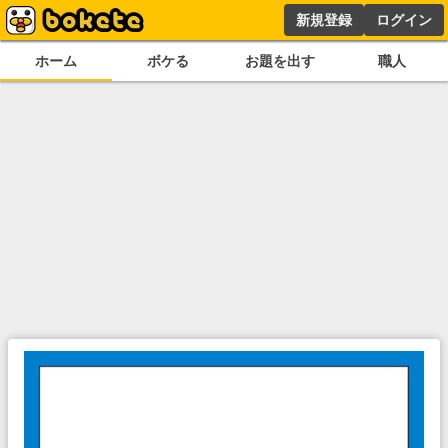
新規登録
ログイン
ホーム
ボケる
お題を出す
職人