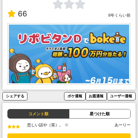
66
9年くらい前
シェアする
ボケ通報
お題通報
ユーザー通報
コメント順
星つけた順
悲しい話や（笑）。
あーりー