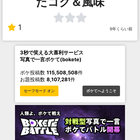
たコク＆風味
1
9年くらい前
3秒で笑える大喜利サービス
写真で一言ボケて(bokete)
ボケ投稿数
115,508,508
件
お題投稿数
8,107,281
件
セーフモード オン
ボケてへようこそ