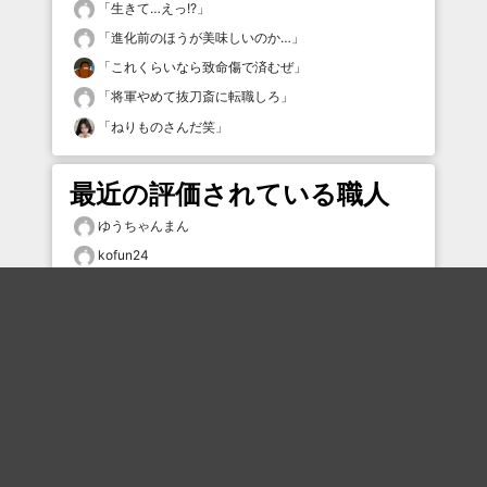
「
生きて…えっ!?
」
「
進化前のほうが美味しいのか…
」
「
これくらいなら致命傷で済むぜ
」
「
将軍やめて抜刀斎に転職しろ
」
「
ねりものさんだ笑
」
最近の評価されている職人
ゆうちゃんまん
kofun24
kimon
noraneko5656
なまらは
クリーミーな河
達観
ぷかぷか
kumahage