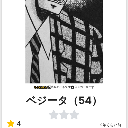
店長の一条です
店長の一条です
ベジータ（54）
4
9年くらい前