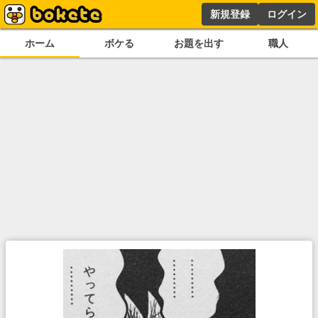
新規登録
ログイン
ホーム
ボケる
お題を出す
職人