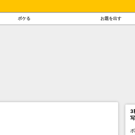
ボケる
お題を出す
3
写