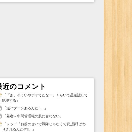
最近のコメント
「
「あ、そういやボケてたなー」くらいで星確認して
絶望する
」
「
逆パターンあるんだ……
」
「
若者～中間管理職の肌に合わない
」
「
レッド「お前のせいで戦隊じゃなくて変_態呼ばわ
りされるんだぞ!!」
」