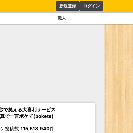
新規登録
ログイン
職人
秒で笑える大喜利サービス
真で一言ボケて(bokete)
ボケ投稿数
115,518,940
件