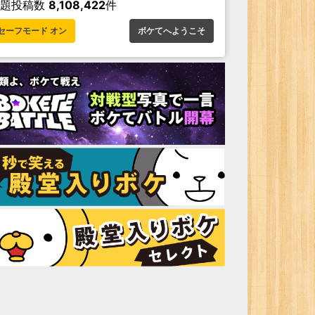
お題投稿数
8,108,422
件
セーフモード オン
ボケてへようこそ