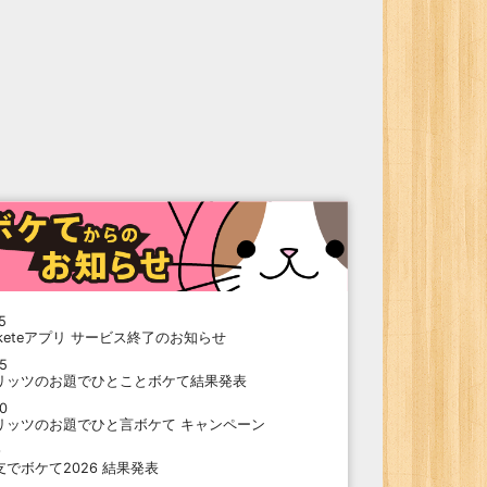
5
oketeアプリ サービス終了のお知らせ
15
リッツのお題でひとことボケて結果発表
10
リッツのお題でひと言ボケて キャンペーン
9
支でボケて2026 結果発表