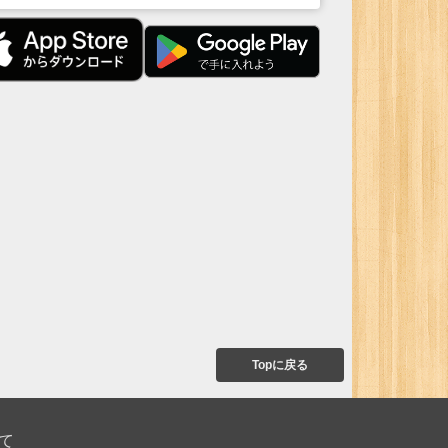
Topに戻る
て