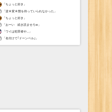
「
ちょっと好き
」
「
逆☆変☆態を待っていられなかった
」
「
ちょっと好き
」
「
おーい 続き読ませろw
」
「
ワイは犯罪者や…
」
「
名付けて｢ドーンベル｣
」