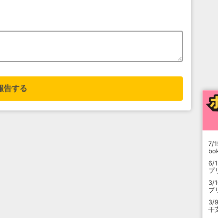
報告する
7/1
b
6/
プ
3/
プ
3/
干