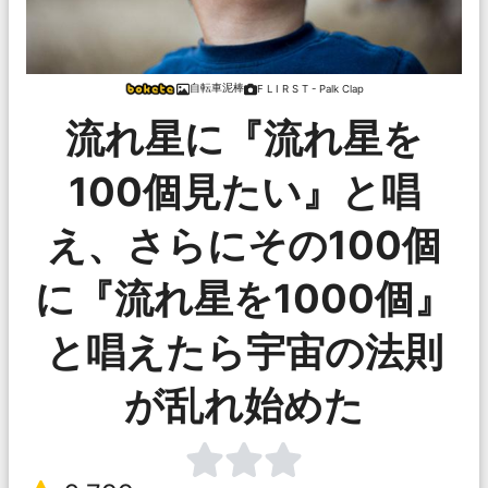
自転車泥棒
F L I R S T - Palk Clap
流れ星に『流れ星を
100個見たい』と唱
え、さらにその100個
に『流れ星を1000個』
と唱えたら宇宙の法則
が乱れ始めた