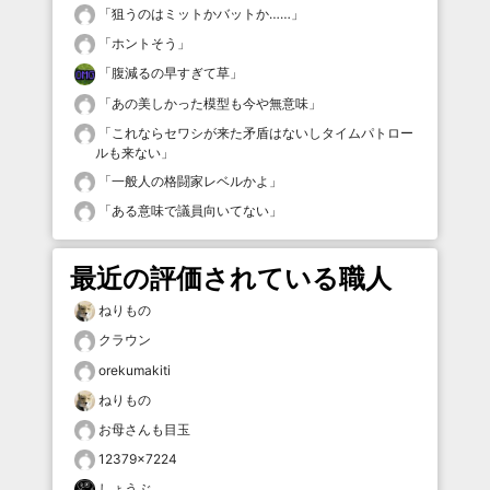
「
狙うのはミットかバットか……
」
「
ホントそう
」
「
腹減るの早すぎて草
」
「
あの美しかった模型も今や無意味
」
「
これならセワシが来た矛盾はないしタイムパトロー
ルも来ない
」
「
一般人の格闘家レベルかよ
」
「
ある意味で議員向いてない
」
最近の評価されている職人
ねりもの
クラウン
orekumakiti
ねりもの
お母さんも目玉
12379×7224
しょうぶ