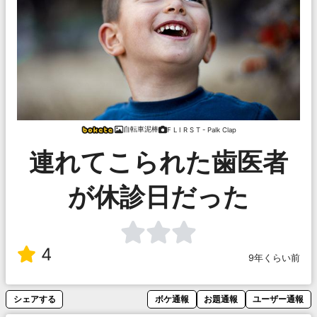
自転車泥棒
F L I R S T - Palk Clap
連れてこられた歯医者
が休診日だった
4
9年くらい前
シェアする
ボケ通報
お題通報
ユーザー通報