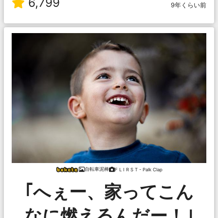
6,799
9年くらい前
自転車泥棒
F L I R S T - Palk Clap
｢へぇー、家ってこん
なに燃えるんだー！｣