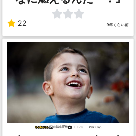
22
9年くらい前
自転車泥棒
F L I R S T - Palk Clap