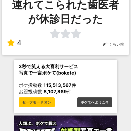
連れてこられた歯医者
が休診日だった
4
9年くらい前
3秒で笑える大喜利サービス
写真で一言ボケて(bokete)
ボケ投稿数
115,513,567
件
お題投稿数
8,107,869
件
セーフモード オン
ボケてへようこそ