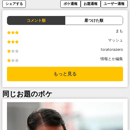
シェアする
ボケ通報
お題通報
ユーザー通報
コメント順
星つけた順
まも
マッシュ
toratorazero
情報とか編集
もっと見る
同じお題のボケ