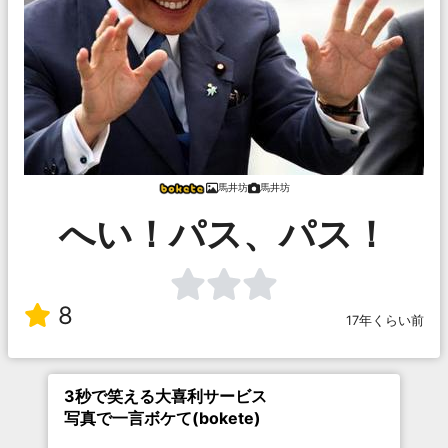
馬井坊
馬井坊
へい！パス、パス！
8
17年くらい前
3秒で笑える大喜利サービス
写真で一言ボケて(bokete)