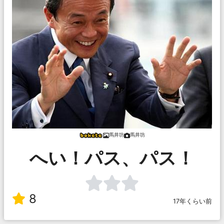
馬井坊
馬井坊
へい！パス、パス！
8
17年くらい前