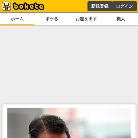
新規登録
ログイン
ホーム
ボケる
お題を出す
職人