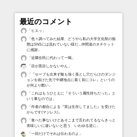
最近のコメント
「
ヒエッ
」
「
色々調べてみた結果、どうやら私の大学文化祭の痴
態はSNSには流れていない様だ…仲間達のネチケット
に感謝
」
「
近隣住民に代わって一喝
」
「
目が黒目しかないやん
」
「
『セーブも出来ず敵も強く落とし穴だらけのダンジ
ョンを抜けた先で中継地点に着く前にコレ』というの
が何より酷い
」
「
これはもうひとえに『そういう属性持ちだった』と
いう事なのでは
」
「
作者の都合による『実は生存してました』を受けた
からです(マジレス)
」
「
食べた事ないけどあそこまで言われてるならきっと
美味しいに違いないと思う いわゆる逆に
」
「
一回だけでそれは伝わるのよ
」