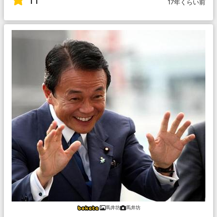
17年くらい前
馬井坊
馬井坊