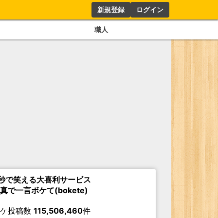
新規登録
ログイン
職人
秒で笑える大喜利サービス
真で一言ボケて(bokete)
ボケ投稿数
115,506,460
件