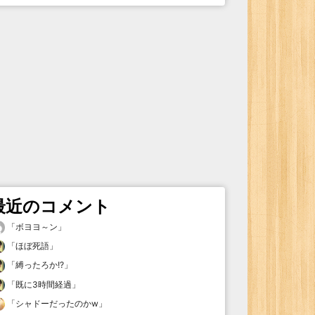
最近のコメント
「
ボヨヨ～ン
」
「
ほぼ死語
」
「
縛ったろか!?
」
「
既に3時間経過
」
「
シャドーだったのかw
」