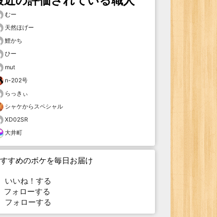
最近の評価されている職人
むー
天然ほげー
鯉かち
ひー
mut
n-202号
らっきぃ
シャケからスペシャル
XD02SR
大井町
すすめのボケを毎日お届け
いいね！する
フォローする
フォローする