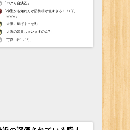
「
パクり自演乙
」
「
神聖かも知れんが防御柵が低すぎる！！(´Д
｀)www
」
「
大阪に逃げまっせ!!
」
「
大阪の姉貴ちゃいますのん?
」
「
可愛い(*´﹃`*)
」