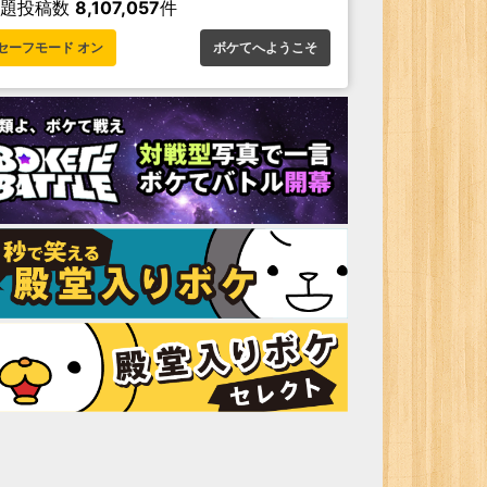
お題投稿数
8,107,057
件
セーフモード オン
ボケてへようこそ