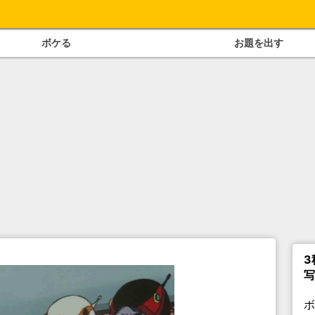
ボケる
お題を出す
3
写