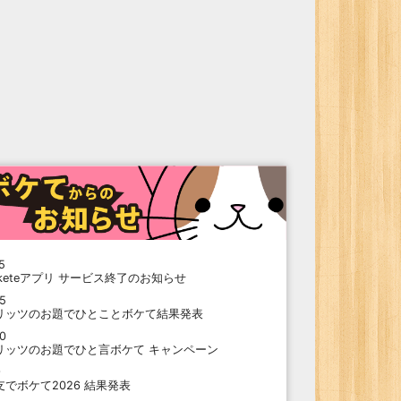
5
oketeアプリ サービス終了のお知らせ
15
リッツのお題でひとことボケて結果発表
10
リッツのお題でひと言ボケて キャンペーン
9
支でボケて2026 結果発表