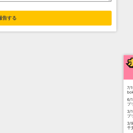
報告する
7/1
b
6/
プ
3/
プ
3/
干