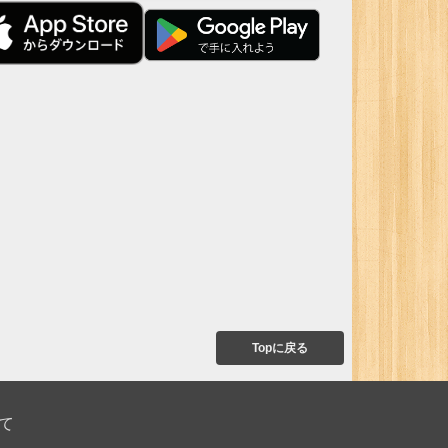
Topに戻る
て