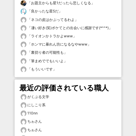
「
お題主からも星1だったら悲しくなる
」
「
良かったな星5だ
」
「
ネコの皮はかぶってるわよ
」
「
凄い好き(笑)ボケてとの出会いに感謝です(*^^*)
」
「
ライオンかトラかよwww
」
「
ホンマに暴れん坊になるなやwww
」
「
裏切り者の可能性も
」
「
筆まめででもいいよ
」
「
もういいです
」
最近の評価されている職人
がくぶる文学
にしこり系
110nn
ちゎさん
ちゎさん