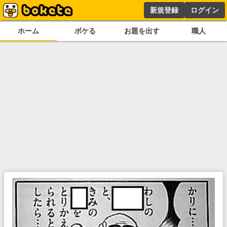
新規登録
ログイン
ホーム
ボケる
お題を出す
職人