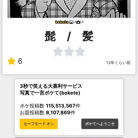
LR
LR
髭 / 髪
6
13年くらい前
3秒で笑える大喜利サービス
写真で一言ボケて(bokete)
ボケ投稿数
115,513,567
件
お題投稿数
8,107,869
件
セーフモード オン
ボケてへようこそ