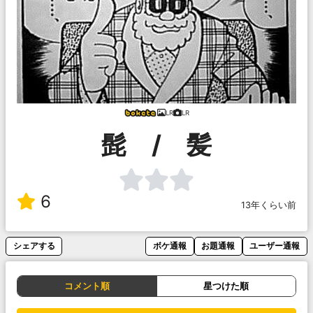
LR
LR
髭 / 髪
6
13年くらい前
シェアする
ボケ通報
お題通報
ユーザー通報
コメント順
星つけた順