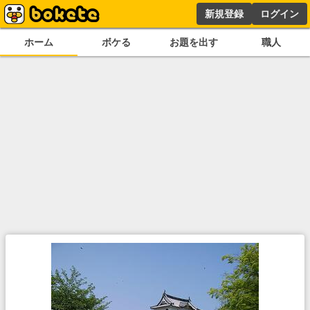
新規登録
ログイン
ホーム
ボケる
お題を出す
職人