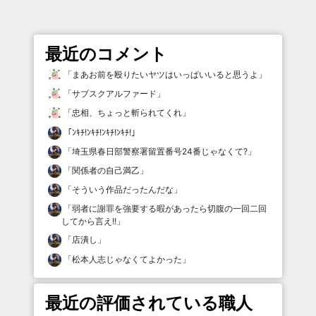
最近のコメント
「
まあお前を殴りたいヤツはいっぱいいると思うよ
」
「
サブスクアルファード
」
「
忠相、ちょっと斬られてくれ
」
「
ﾝｷﾁ!ﾝｷﾁ!ﾝｷﾁ!ﾝｷﾁ!
」
「
埼玉県春日部警察署留置番号24番じゃなくて?
」
「
関係者の自己満乙
」
「
そういう作品だったんだな
」
「
弱者に謝罪を強要する暇があったら切腹の一回二回
してから言え!!
」
「
店潰し
」
「
松本人志じゃなくてよかった
」
最近の評価されている職人