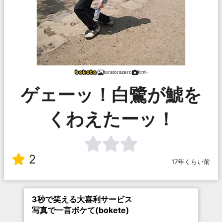
toratorazero
kimi-
ゲェーッ！白鷺が鯱を
くわえたーッ！
2
17年くらい前
3秒で笑える大喜利サービス
写真で一言ボケて(bokete)