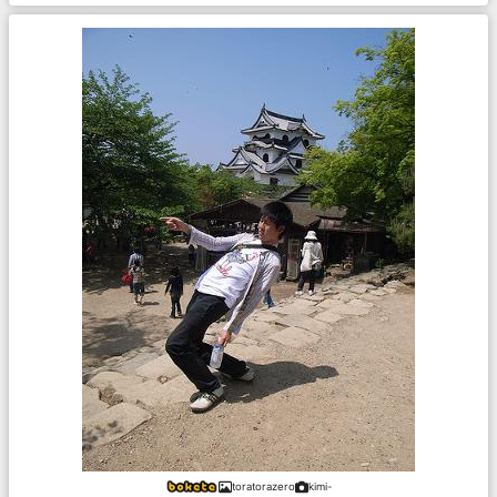
toratorazero
kimi-