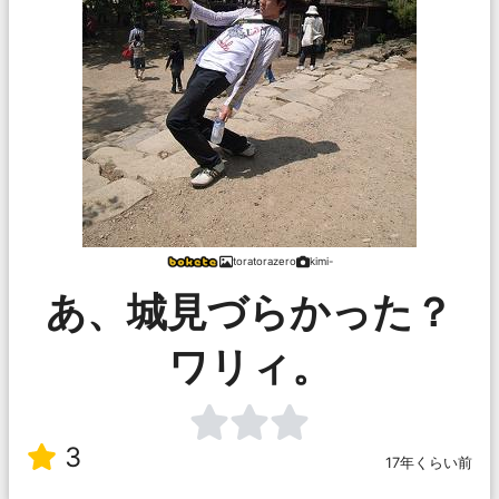
toratorazero
kimi-
あ、城見づらかった？
ワリィ。
3
17年くらい前