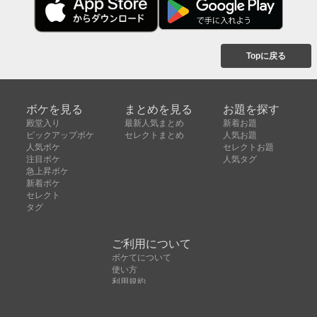
Topに戻る
ボケを見る
まとめを見る
お題を探す
殿堂入り
最新人気まとめ
新着お題
ピックアップボケ
セレクトまとめ
人気お題
人気ボケ
セレクトお題
注目ボケ
人気タグ
急上昇ボケ
新着ボケ
セレクト
タグ
ご利用について
ボケてについて
使い方
利用規約
よくある質問
クッキーの利用について