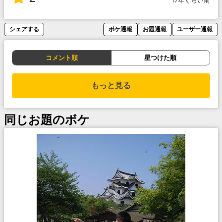
17年くらい前
シェアする
ボケ通報
お題通報
ユーザー通報
コメント順
星つけた順
もっと見る
同じお題のボケ