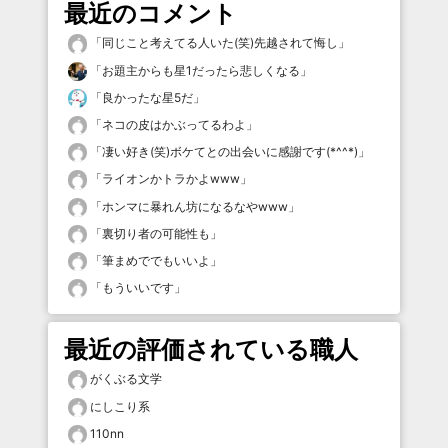
最近のコメント
「
同じこと考えてる人いた(笑)先越されて悔し
」
「
お題主からも星1だったら悲しくなる
」
「
良かったな星5だ
」
「
ネコの皮はかぶってるわよ
」
「
凄い好き(笑)ボケてとの出会いに感謝です(*^^*)
」
「
ライオンかトラかよwww
」
「
ホンマに暴れん坊になるなやwww
」
「
裏切り者の可能性も
」
「
筆まめででもいいよ
」
「
もういいです
」
最近の評価されている職人
がくぶる文学
にしこり系
110nn