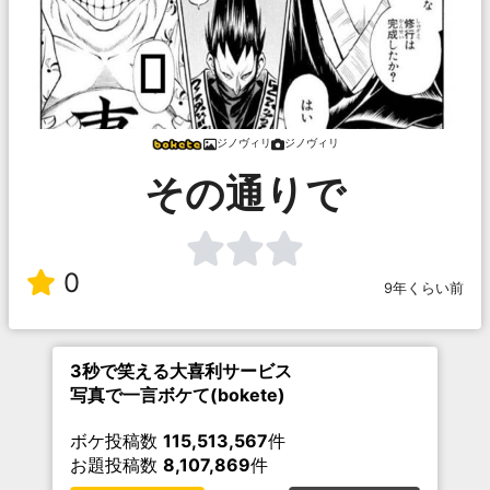
ジノヴィリ
ジノヴィリ
その通りで
0
9年くらい前
3秒で笑える大喜利サービス
写真で一言ボケて(bokete)
ボケ投稿数
115,513,567
件
お題投稿数
8,107,869
件