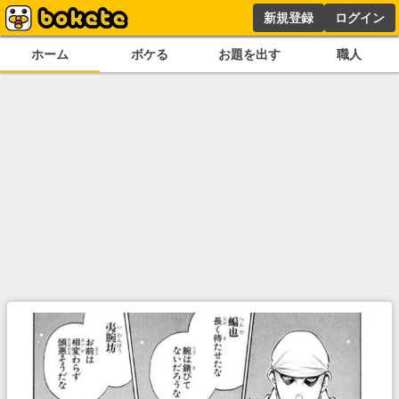
新規登録
ログイン
ホーム
ボケる
お題を出す
職人