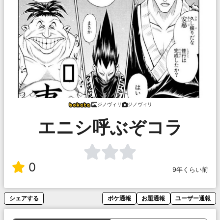
ジノヴィリ
ジノヴィリ
エニシ呼ぶぞコラ
0
9年くらい前
シェアする
ボケ通報
お題通報
ユーザー通報