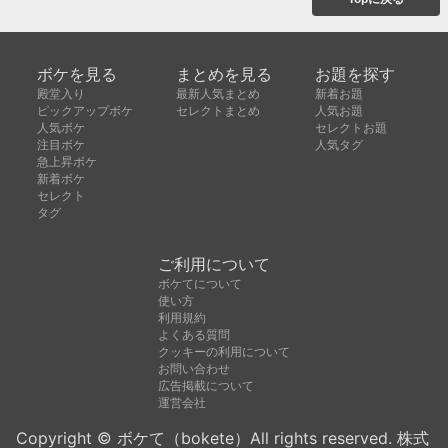
ボケを見る
まとめを見る
お題を探す
殿堂入り
最新人気まとめ
新着お題
ピックアップボケ
セレクトまとめ
人気お題
人気ボケ
セレクトお題
注目ボケ
人気タグ
急上昇ボケ
新着ボケ
セレクト
タグ
ご利用について
ボケてについて
使い方
利用規約
よくある質問
クッキーの利用について
お問い合わせ
広告掲載について
運営会社
Copyright © ボケて（bokete）All rights reserved. 株式