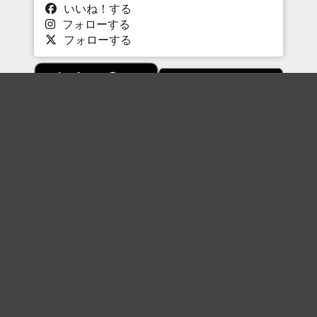
いいね！する
フォローする
フォローする
Topに戻る
ボケを見る
まとめを見る
お題を探す
殿堂入り
最新人気まとめ
新着お題
ピックアップボケ
セレクトまとめ
人気お題
人気ボケ
セレクトお題
注目ボケ
人気タグ
急上昇ボケ
新着ボケ
セレクト
タグ