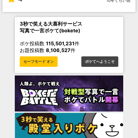
10年くらい前
3秒で笑える大喜利サービス
写真で一言ボケて(bokete)
ボケ投稿数
115,501,231
件
お題投稿数
8,106,527
件
セーフモード オン
ボケてへようこそ