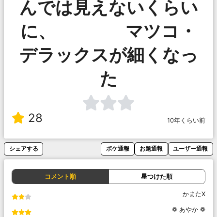
んでは見えないくらい
に、 マツコ・
デラックスが細くなっ
た
28
10年くらい前
シェアする
ボケ通報
お題通報
ユーザー通報
コメント順
星つけた順
かまたX
❁ あやか ❁