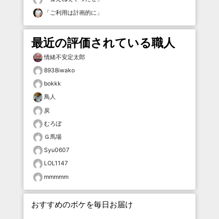
「
ご利用は計画的に
」
最近の評価されている職人
情緒不安定太郎
8938iwako
bokkk
鳥人
炭
むろぼ
Ｇ馬場
Syu0607
LOL1147
mmmmm
おすすめのボケを毎日お届け