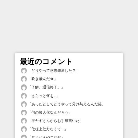
最近のコメント
「
どうやって意志疎通した？
」
「
吹き飛んだ☆
」
「
了解。通信終了。
」
「
さらっと何を...
」
「
あったとしてどうやって分け与えるんだ笑
」
「
何の擬人化なんだろう
」
「
半ヤギさんからお手紙書いた
」
「
仕様上仕方なくて…
」
「
食えねぇやつだぜ
」