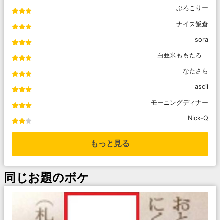
ぶろこりー
ナイス飯倉
sora
白亜米ももたろー
なたさら
ascii
モーニングディナー
Nick-Q
もっと見る
同じお題のボケ