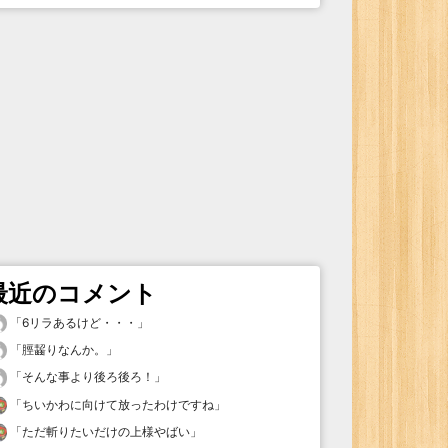
最近のコメント
「
6リラあるけど・・・
」
「
脛齧りなんか。
」
「
そんな事より後ろ後ろ！
」
「
ちいかわに向けて放ったわけですね
」
「
ただ斬りたいだけの上様やばい
」