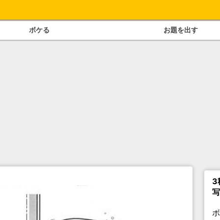
ボケる
お題を出す
3
写