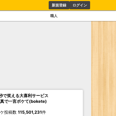
新規登録
ログイン
職人
秒で笑える大喜利サービス
真で一言ボケて(bokete)
ボケ投稿数
115,501,231
件