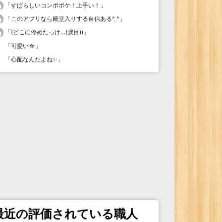
「
すばらしいコンボボケ！上手い！
」
「
このアプリなら殿堂入りする自信ある^_^
」
「
(どこに停めたっけ…(涙目))
」
「
可愛い☆
」
「
心配なんだよね✨
」
最近の評価されている職人