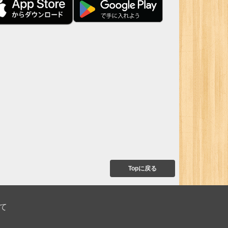
Topに戻る
て