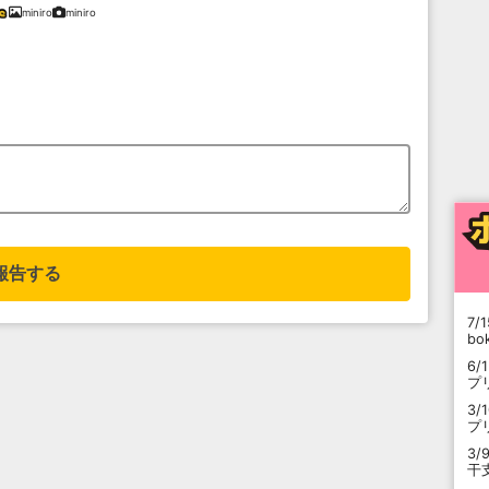
miniro
miniro
報告する
7/1
b
6/
プ
3/
プ
3/
干