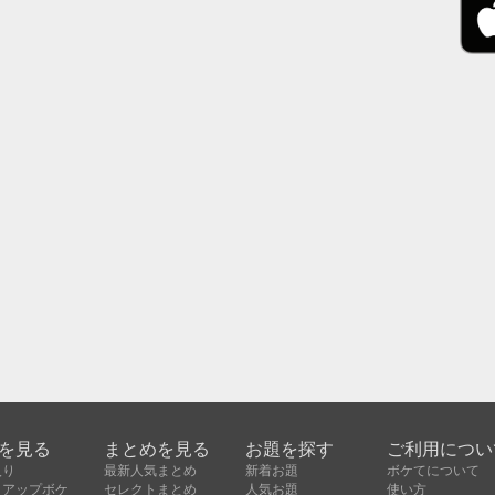
を見る
まとめを見る
お題を探す
ご利用につい
入り
最新人気まとめ
新着お題
ボケてについて
クアップボケ
セレクトまとめ
人気お題
使い方