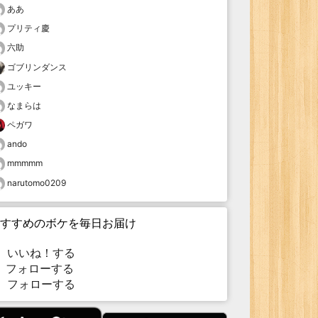
ああ
プリティ慶
六助
ゴブリンダンス
ユッキー
なまらは
ペガワ
ando
mmmmm
narutomo0209
すすめのボケを毎日お届け
いいね！する
フォローする
フォローする