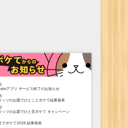
5
oketeアプリ サービス終了のお知らせ
15
リッツのお題でひとことボケて結果発表
10
リッツのお題でひと言ボケて キャンペーン
9
支でボケて2026 結果発表