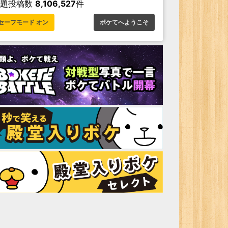
お題投稿数
8,106,527
件
セーフモード オン
ボケてへようこそ