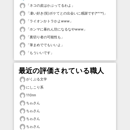
「
ネコの皮はかぶってるわよ
」
「
凄い好き(笑)ボケてとの出会いに感謝です(*^^*)
」
「
ライオンかトラかよwww
」
「
ホンマに暴れん坊になるなやwww
」
「
裏切り者の可能性も
」
「
筆まめででもいいよ
」
「
もういいです
」
最近の評価されている職人
がくぶる文学
にしこり系
110nn
ちゎさん
ちゎさん
ちゎさん
ちゎさん