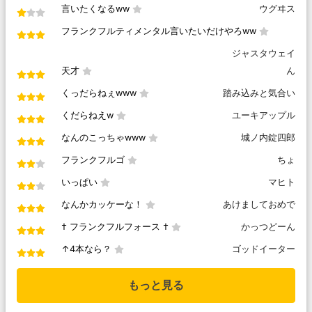
言いたくなるww
ウグヰス
フランクフルティメンタル言いたいだけやろww
ジャスタウェイ
天才
ん
くっだらねぇwww
踏み込みと気合い
くだらねえw
ユーキアップル
なんのこっちゃwww
城ノ内錠四郎
フランクフルゴ
ちょ
いっぱい
マヒト
なんかカッケーな！
あけましておめで
† フランクフルフォース †
かっつどーん
↑4本なら？
ゴッドイーター
もっと見る