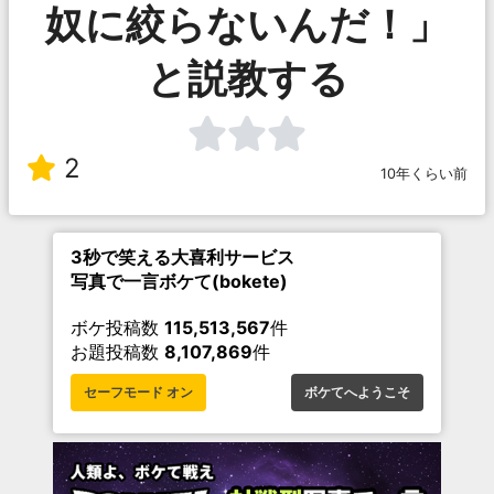
奴に絞らないんだ！」
と説教する
2
10年くらい前
3秒で笑える大喜利サービス
写真で一言ボケて(bokete)
ボケ投稿数
115,513,567
件
お題投稿数
8,107,869
件
セーフモード オン
ボケてへようこそ