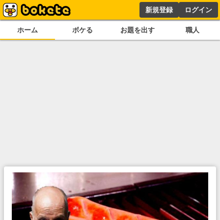
新規登録
ログイン
ホーム
ボケる
お題を出す
職人