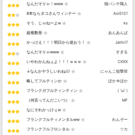
なんだそりゃ！www
猫パンチ職人
8本ならタコさんウィンナー
Aoi5121
そう、じゃねーよw
ks
超複数形
あんあんぱ
かっけえ！！！明日から使おう！
Jathri7
なんだそりゃwww
すぎる
いやわかんねぇよ！！！ｗｗｗ
CXXX
↓なんかヤラしいわね///
にゃんこ狙撃班
略してフルティンか
ぽか☆ぽか
フランクガフルティンティン
( 'ω' )
（何言ってんだこいつ）
MF
なにそれかっけぇw
フランクフルティメンタルww
れんぞー
フランクフルフロンタル
ツカ