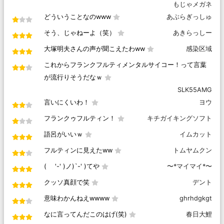
もじゃメガネ
どういうことなのwww
あぶらぎっしゅ
そう、じゃねーよ（笑）
あきらっしー
大塚明夫さんの声が聞こえたわww
感染区域
これからフランクフルティメンタルサイコー！って言葉
が流行りそうだなｗ
SLK55AMG
言いにくいわ！
ヨウ
フランクゥフルティン！
キチガイキングソフト
語呂がいいｗ
イムカット
フルティンに見えたww
トムヤムクン
( '-' )ノ)`-' )てや
〜*マイマイ*〜
クッソ真顔で笑
デント
意味わかんねえwwww
ghrhdgkgt
なに言ってんだこのはげ(笑)
春日大鯉