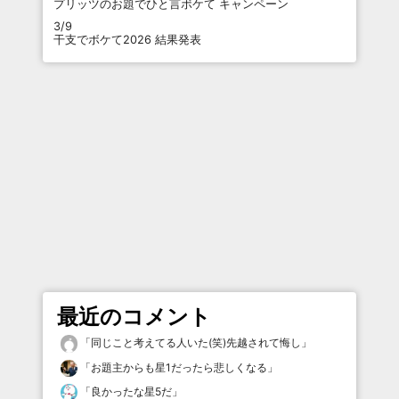
プリッツのお題でひと言ボケて キャンペーン
3/9
干支でボケて2026 結果発表
最近のコメント
「
同じこと考えてる人いた(笑)先越されて悔し
」
「
お題主からも星1だったら悲しくなる
」
「
良かったな星5だ
」