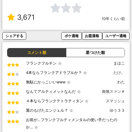
3,671
10年くらい前
シェアする
ボケ通報
お題通報
ユーザー通報
コメント順
星つけた順
フランクフルチン
まほこ
4本ならフランクアドラプルか？
たけ。
無駄にかっこいいwww
わた
なんてアルティメットなんだ
南無スァン＃
４本ならフランクテトラティタン
スマッシュ
翼のもげたエンジェル？
ゆう３３
お前が…フランクフルティメンタルの使い手だったの
か…