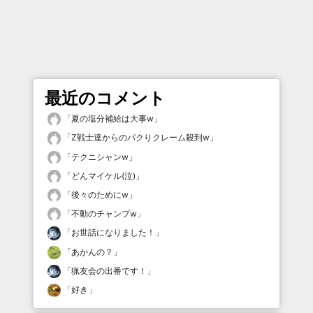
最近のコメント
「
夏の塩分補給は大事w
」
「
Z戦士達からのパクりクレーム殺到w
」
「
テクニシャンw
」
「
どんマイケル(泣)
」
「
後々のためにw
」
「
不動のチャンプw
」
「
お世話になりました！
」
「
あかんの？
」
「
猟友会の出番です！
」
「
好き
」