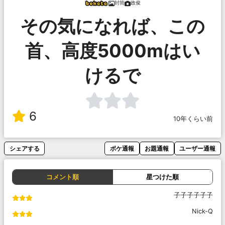
封筒
政俊
その気になれば、この
首、高度5000mはい
けるで
6
10年くらい前
シェアする
ボケ通報
お題通報
ユーザー通報
コメント順
星つけた順
子子子子子子
Nick-Q