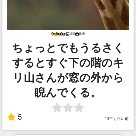
封筒
政俊
ちょっとでもうるさく
するとすぐ下の階のキ
リ山さんが窓の外から
睨んでくる。
5
10年くらい前