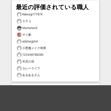
最近の評価されている職人
Wakegi177674
エチョ
Mametan9
サイ象
ajtptwgjmd
小悪魔メイク将軍
123456789290
木瓜の花
カレーライフ
あるあるさん
おすすめのボケを毎日お届け
いいね！する
フォローする
フォローする