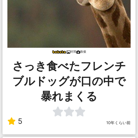
封筒
政俊
さっき食べたフレンチ
ブルドッグが口の中で
暴れまくる
5
10年くらい前