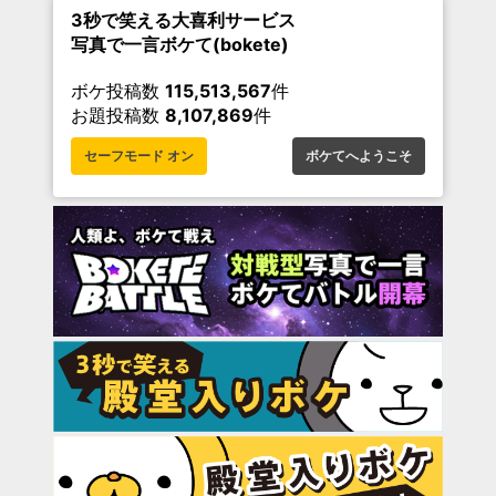
3秒で笑える大喜利サービス
写真で一言ボケて(bokete)
ボケ投稿数
115,513,567
件
お題投稿数
8,107,869
件
セーフモード オン
ボケてへようこそ