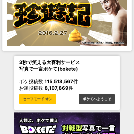
3秒で笑える大喜利サービス
写真で一言ボケて(bokete)
ボケ投稿数
115,513,567
件
お題投稿数
8,107,869
件
セーフモード オン
ボケてへようこそ