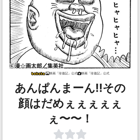
映画「珍遊記」公式
映画「珍遊記」公式
あんぱんまーん‼︎その
顔はだめぇぇぇぇぇ
ぇ〜〜！