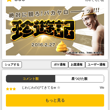
10年くらい前
シェアする
ボケ通報
お題通報
ユーザー通報
コメント順
星つけた順
じわじわのびてきてるw
We
もっと見る