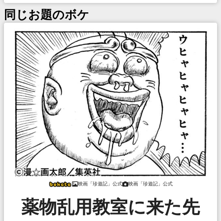
同じお題のボケ
映画「珍遊記」公式
映画「珍遊記」公式
薬物乱用教室に来た先