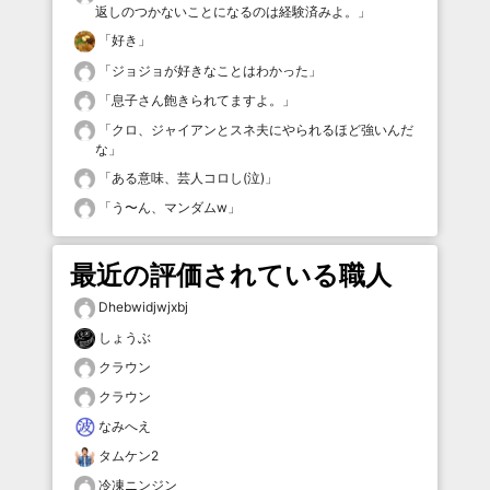
返しのつかないことになるのは経験済みよ。
」
「
好き
」
「
ジョジョが好きなことはわかった
」
「
息子さん飽きられてますよ。
」
「
クロ、ジャイアンとスネ夫にやられるほど強いんだ
な
」
「
ある意味、芸人コロし(泣)
」
「
う〜ん、マンダムw
」
最近の評価されている職人
Dhebwidjwjxbj
しょうぶ
クラウン
クラウン
なみへえ
タムケン2
冷凍ニンジン