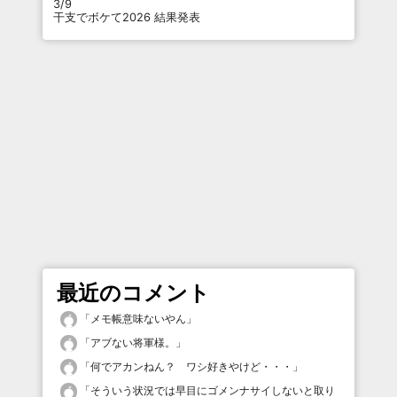
3/9
干支でボケて2026 結果発表
最近のコメント
「
メモ帳意味ないやん
」
「
アブない将軍様。
」
「
何でアカンねん？ ワシ好きやけど・・・
」
「
そういう状況では早目にゴメンナサイしないと取り