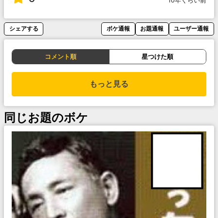
10年くらい前
シェアする
ボケ通報
お題通報
ユーザー通報
コメント順
星つけた順
もっと見る
同じお題のボケ