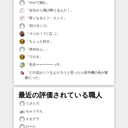
「
やがて縮む
」
「
自分から飛び降りるんだ！
」
「
暗くなるとジ・エンド
」
「
叩けボンゴ
」
「
マジか！？(´Д`; )
」
「
ちょっと好き
」
「
休めねぇ…
」
「
ワロタ
」
「
先生ーーーーーっ!!!
」
「
どの辺がシソなんだろうと思ったら初号機の色が紫
蘇だった
」
最近の評価されている職人
うさたろ
ちゅうそん
エセグラ
ひーた