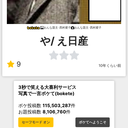
おんな題主･西村蜜子
おんな題主･西村蜜子
や/ え日産
9
10年くらい前
3秒で笑える大喜利サービス
写真で一言ボケて(bokete)
ボケ投稿数
115,503,287
件
お題投稿数
8,106,760
件
セーフモード オン
ボケてへようこそ