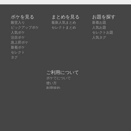
ボケを見る
まとめを見る
お題を探す
殿堂入り
最新人気まとめ
新着お題
ピックアップボケ
セレクトまとめ
人気お題
人気ボケ
セレクトお題
注目ボケ
人気タグ
急上昇ボケ
新着ボケ
セレクト
タグ
ご利用について
ボケてについて
使い方
利用規約
よくある質問
クッキーの利用について
お問い合わせ
広告掲載について
運営会社
Copyright © ボケて（bokete）All rights reserved. 株式
会社オモロキ