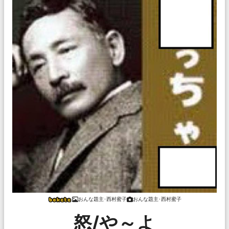
おんな題主･西村蜜子
おんな題主･西村蜜子
怒/や～よ