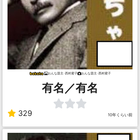
おんな題主･西村蜜子
おんな題主･西村蜜子
有名／有名
329
10年くらい前