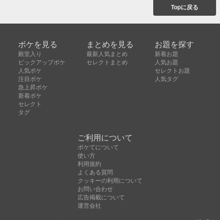
Topに戻る
ボケを見る
まとめを見る
お題を探す
殿堂入り
最新人気まとめ
新着お題
ピックアップボケ
セレクトまとめ
人気お題
人気ボケ
セレクトお題
注目ボケ
人気タグ
急上昇ボケ
新着ボケ
セレクト
タグ
ご利用について
ボケてについて
使い方
利用規約
よくある質問
クッキーの利用について
お問い合わせ
広告掲載について
運営会社