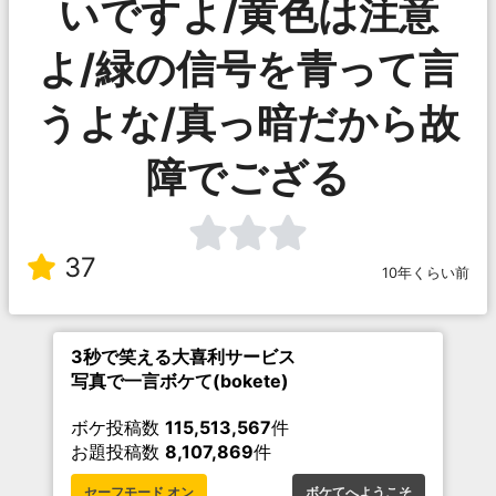
いですよ/黄色は注意
よ/緑の信号を青って言
うよな/真っ暗だから故
障でござる
37
10年くらい前
3秒で笑える大喜利サービス
写真で一言ボケて(bokete)
ボケ投稿数
115,513,567
件
お題投稿数
8,107,869
件
セーフモード オン
ボケてへようこそ