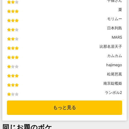
子猫さん
栗
モリムー
日本列島
MARS
比那名居天子
カムカム
hajimego
松尾芭蕉
南京錠檻姫
ランボル2
もっと見る
同じお題のボケ