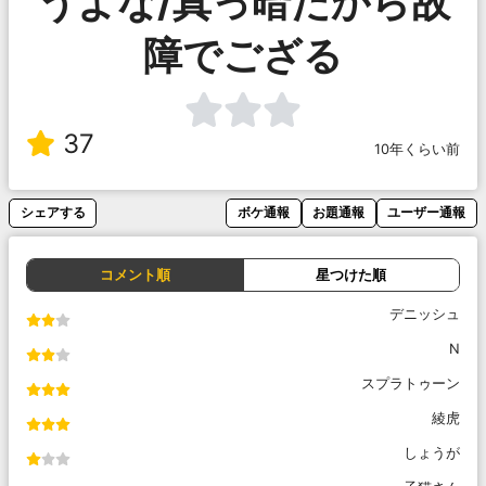
うよな/真っ暗だから故
障でござる
37
10年くらい前
シェアする
ボケ通報
お題通報
ユーザー通報
コメント順
星つけた順
デニッシュ
N
スプラトゥーン
綾虎
しょうが