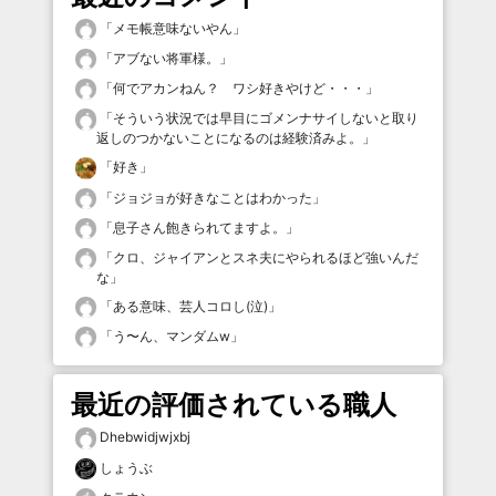
「
メモ帳意味ないやん
」
「
アブない将軍様。
」
「
何でアカンねん？ ワシ好きやけど・・・
」
「
そういう状況では早目にゴメンナサイしないと取り
返しのつかないことになるのは経験済みよ。
」
「
好き
」
「
ジョジョが好きなことはわかった
」
「
息子さん飽きられてますよ。
」
「
クロ、ジャイアンとスネ夫にやられるほど強いんだ
な
」
「
ある意味、芸人コロし(泣)
」
「
う〜ん、マンダムw
」
最近の評価されている職人
Dhebwidjwjxbj
しょうぶ